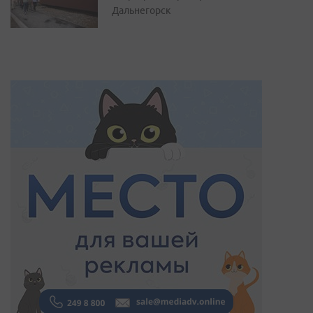
Дальнегорск