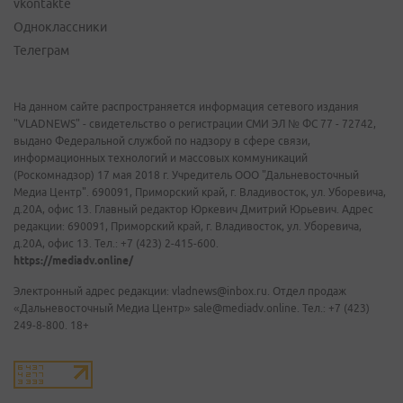
vkontakte
Одноклассники
Телеграм
На данном сайте распространяется информация сетевого издания
"VLADNEWS" - свидетельство о регистрации СМИ ЭЛ № ФС 77 - 72742,
выдано Федеральной службой по надзору в сфере связи,
информационных технологий и массовых коммуникаций
(Роскомнадзор) 17 мая 2018 г. Учредитель ООО "Дальневосточный
Медиа Центр". 690091, Приморский край, г. Владивосток, ул. Уборевича,
д.20А, офис 13. Главный редактор Юркевич Дмитрий Юрьевич. Адрес
редакции: 690091, Приморский край, г. Владивосток, ул. Уборевича,
д.20А, офис 13. Тел.: +7 (423) 2-415-600.
https://mediadv.online/
Электронный адрес редакции: vladnews@inbox.ru. Отдел продаж
«Дальневосточный Медиа Центр» sale@mediadv.online. Тел.: +7 (423)
249-8-800. 18+