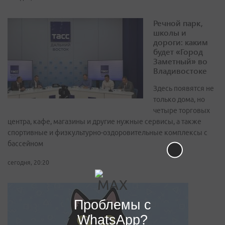
Речной парк,
школы и
дороги: каким
будет «Город
Заметный» во
Владивостоке
Здесь появятся не
только дома, но
четыре торговых
центра, кафе, магазины и другие нужные сервисы, а также
спортивные и физкультурно-оздоровительные комплексы с
бассейном
сегодня, 20:20
Проблемы с
WhatsApp?