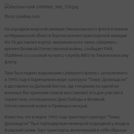
Фото: pixabay.com
На аэродром морской авиации Тихоокеанского флота Кневичи
из Мурманской области бортом военно-транспортной авиации
Ил-76 доставлен корпус американского танка «Шерман»,
времен Великой Отечественной войны, сообщает РИА
VladNews со ссылкой на пресс-службу ВВО по Тихоокеанскому
флоту.
Танк был поднят водолазами Северного флота с затопленного
в 1945 году в Баренцевом море сухогруза "Томас Дональдсон"
и доставлен на Дальний Восток, где специалисты одной из
военных баз хранения танков восстановят его для участия в
торжествах, посвященных Дню Победы в Великой
Отечественной войне в Приморском крае.
Известно, что в марте 1945 года транспорт-сухогруз "Томас
Дональдсон" был торпедирован немецкой подлодкой у входа в
Кольский залив. Груз транспорта, включавший в себя образцы