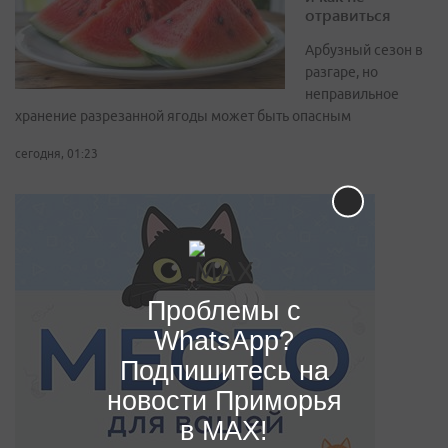
отравиться
Арбузный сезон в
разгаре, но
неправильное
хранение разрезанной ягоды может быть опасным
сегодня, 01:23
Проблемы с
WhatsApp?
Подпишитесь на
новости Приморья
в MAX!