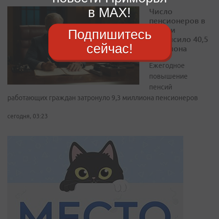
в MAX!
Число
пенсионеров в
России
Подпишитесь
превысило 40,5
сейчас!
миллиона
Ежегодное
повышение
пенсий
работающих граждан затронуло 9,3 миллиона пенсионеров
сегодня, 03:23