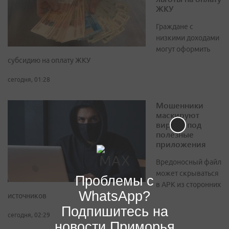
ЖКУ
Граждане с
низкими доходами
могут оформить
субсидию на оплату ЖКУ
сегодня, 01:28
Мошенники
маскируют
вирусы под
полезные
приложения
Вредоносный файл
может скрываться
Проблемы с
в APK из сторонних
WhatsApp?
источников
Подпишитесь на
сегодня, 02:29
новости Приморья