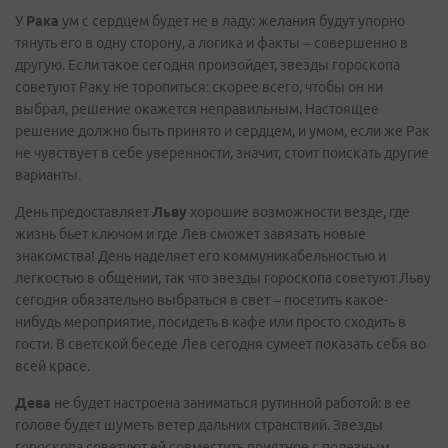
У
Рака
ум с сердцем будет не в ладу: желания будут упорно
тянуть его в одну сторону, а логика и факты – совершенно в
другую. Если такое сегодня произойдет, звезды гороскопа
советуют Раку не торопиться: скорее всего, чтобы он ни
выбрал, решение окажется неправильным. Настоящее
решение должно быть принято и сердцем, и умом, если же Рак
не чувствует в себе уверенности, значит, стоит поискать другие
варианты.
День предоставляет
Льву
хорошие возможности везде, где
жизнь бьет ключом и где Лев сможет завязать новые
знакомства! День наделяет его коммуникабельностью и
легкостью в общении, так что звезды гороскопа советуют Льву
сегодня обязательно выбраться в свет – посетить какое-
нибудь мероприятие, посидеть в кафе или просто сходить в
гости. В светской беседе Лев сегодня сумеет показать себя во
всей красе.
Дева
не будет настроена заниматься рутинной работой: в ее
голове будет шуметь ветер дальних странствий. Звезды
гороскопа советуют ей совместить приятное с полезным,