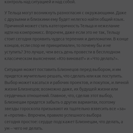
контроль над ситуацией и над собой.
У Тельца могут возникнуть разногласия с окружающими. Даже
с друзьями и близкими ему будет нелегко найти общий язык.
Причиной может стать категоричность Тельца и нежелание
идти на компромисс. Впрочем, даже если это не так, Тельцу
стоит сегодня проявить чудеса терпения и дипломатии. В конце
концов, если спор не принципиален, то почему бы и не
уступить? Это лучше, чем весь день провести в бесплодном
классическом выяснении: «Кто виноват?» и «Что делать?».
Ситуация может поставить Близнецов перед выбором, и им
придется мучительно решать, что сделать или как поступить.
Выбор может касаться и рабочих проектов, и покупок, и личной
жизни Близнецов; возможно даже, их будущей жизни или
сердечных отношений. Главное, что, сделав этот выбор,
Близнецам придется забыть о других вариантах, поэтому
звезды гороскопа призывают их тщательно взвесить все «за»
и «против». Впрочем, правило успешного выбора
сегодня простое: сердце подскажет Близнецам, что делать, а
ум – чего не делать.