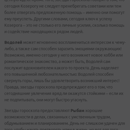
сегодня Козерогу не следует пренебрегать советами или тем
более отвергать предложенную помощь – именно они помогут
ему преуспеть. Другими словами, сегодня ключ к успеху
Козерога – это не столько его личные усилия, сколько помощь
и содействие находящихся рядом людей.
Водолей
может мгновенно воспламениться интересом к чему-
либо, а также сам способен заразить эмоциями окружающих!
Возможно, именно сегодня у него возникнет новое хобби или
романтическое знакомство, а может быть, Водолей сам
послужит вдохновителем какого-то проекта. День наделяет
его повышенной любознательностью: Водолей способен
свернуть горы, лишь бы удовлетворить возникший интерес!
Правда, звезды гороскопа предупреждают его о том, что
сегодняшние увлечения вряд ли окажутся стойкими – если их
не подпитывать, они могут быстро угаснуть.
Звезды гороскопа предоставляют
Рыбам
хорошие
возможности в делах, связанных с умственным трудом,
обдумыванием и планированием. День не слишком удачен для
того, чтобы начать претворять идеи в жизнь, но вот для того,