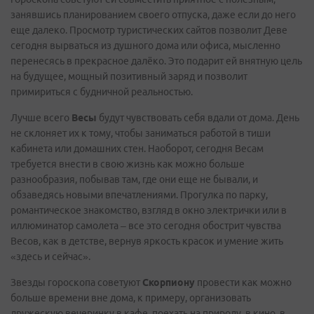
занявшись планированием своего отпуска, даже если до него
еще далеко. Просмотр туристических сайтов позволит Деве
сегодня вырваться из душного дома или офиса, мысленно
перенесясь в прекрасное далёко. Это подарит ей внятную цель
на будущее, мощный позитивный заряд и позволит
примириться с будничной реальностью.
Лучше всего
Весы
будут чувствовать себя вдали от дома. День
не склоняет их к тому, чтобы заниматься работой в тиши
кабинета или домашних стен. Наоборот, сегодня Весам
требуется внести в свою жизнь как можно больше
разнообразия, побывав там, где они еще не бывали, и
обзаведясь новыми впечатлениями. Прогулка по парку,
романтическое знакомство, взгляд в окно электрички или в
иллюминатор самолета – все это сегодня обострит чувства
Весов, как в детстве, вернув яркость красок и умение жить
«здесь и сейчас».
Звезды гороскопа советуют
Скорпиону
провести как можно
больше времени вне дома, к примеру, организовать
дружескую вечеринку в кафе, поехать на природу, в кино, в