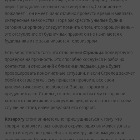
цирк. Преодолев сегодня свою инертность, Скорпион не
пожалеет – он имеет шанс отлично провести время и завязать
интересные знакомства. Пора раскрасить унылые будни!
сегодня Скорпиону следует помнить о том, что хороший день –
это отступление от будничных правил: он не начинается с
будильника и не заканчивается телевизором.
Есть вероятность того, что отношения
Стрельца
подвергнутся
проверке на прочность. Это способно коснуться и рабочих
контактов, и отношений с близкими людьми. День будет
провоцировать конфликтные ситуации, и если Стрелец захочет
обойти острые углы, ему придется проявить все свои
дипломатические способности. Звезды гороскопа
предупреждают Стрельца о том, что как бы ему сегодня ни
хотелось покритиковать окружающих, делать этого ни в коем
случае не стоит, иначе результат его огорчит.
Козерогу
стоит внимательно прислушиваться к тому, что
говорят вокруг: из разговоров окружающих он может узнать
что-то интересное для себя – к примеру, информацию или
ценную идею. Кроме того, звезды гороскопа говорят о том, что