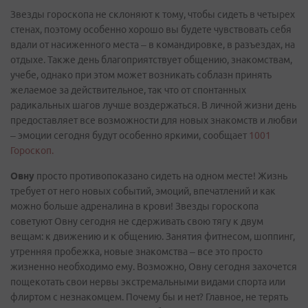
Звезды гороскопа не склоняют к тому, чтобы сидеть в четырех
стенах, поэтому особенно хорошо вы будете чувствовать себя
вдали от насиженного места – в командировке, в разъездах, на
отдыхе. Также день благоприятствует общению, знакомствам,
учебе, однако при этом может возникать соблазн принять
желаемое за действительное, так что от спонтанных
радикальных шагов лучше воздержаться. В личной жизни день
предоставляет все возможности для новых знакомств и любви
– эмоции сегодня будут особенно яркими, сообщает
1001
Гороскоп.
Овну
просто противопоказано сидеть на одном месте! Жизнь
требует от него новых событий, эмоций, впечатлений и как
можно больше адреналина в крови! Звезды гороскопа
советуют Овну сегодня не сдерживать свою тягу к двум
вещам: к движению и к общению. Занятия фитнесом, шоппинг,
утренняя пробежка, новые знакомства – все это просто
жизненно необходимо ему. Возможно, Овну сегодня захочется
пощекотать свои нервы экстремальными видами спорта или
флиртом с незнакомцем. Почему бы и нет? Главное, не терять