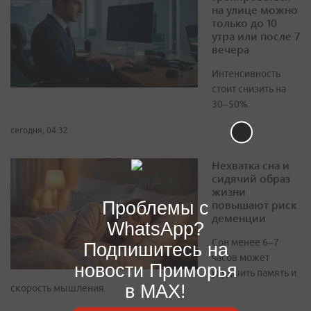
на улице можно
только до 10
утра или после 7
вечера
Интенсивность
стоит снизить на
30–50%
сегодня, 04:32
Нехватка сна и
сидячий образ
жизни
повышают риск
Проблемы с
деменции
WhatsApp?
Сон менее 6–7
Подпишитесь на
часов может
новости Приморья
ухудшить память и
в MAX!
скорость мышления