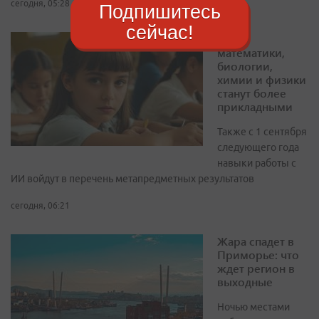
сегодня, 05:28
Подпишитесь
сейчас!
Уроки
математики,
биологии,
химии и физики
станут более
прикладными
Также с 1 сентября
следующего года
навыки работы с
ИИ войдут в перечень метапредметных результатов
сегодня, 06:21
Жара спадет в
Приморье: что
ждет регион в
выходные
Ночью местами