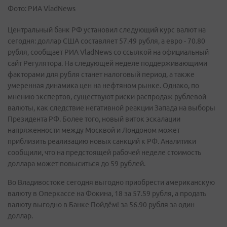
Фото: РИА VladNews
Центральный банк РФ установил следующий курс валют на
сегодня: доллар США составляет 57.49 рубля, а евро - 70.80
рубля, сообщает РИА VladNews со ссылкой на официальный
сайт Регулятора.
На следующей неделе поддерживающими
факторами для рубля станет налоговый период, а также
умеренная динамика цен на нефтяном рынке. Однако, по
мнению экспертов, существуют риски распродаж рублевой
валюты, как следствие негативной реакции Запада на выборы
Президента РФ. Более того, новый виток эскалации
напряженности между Москвой и Лондоном может
приблизить реализацию новых санкций к РФ. Аналитики
сообщили, что на предстоящей рабочей неделе стоимость
доллара может повыситься до 59 рублей.
Во Владивостоке сегодня выгодно приобрести американскую
валюту в Оперкассе на Фокина, 18 за 57.59 рубля, а продать
валюту выгодно в Банке Пойдём! за 56.90 рубля за один
доллар.