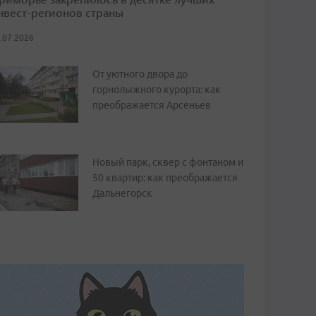
нвест-регионов страны
.07.2026
От уютного двора до
горнолыжного курорта: как
преображается Арсеньев
Новый парк, сквер с фонтаном и
50 квартир: как преображается
Дальнегорск