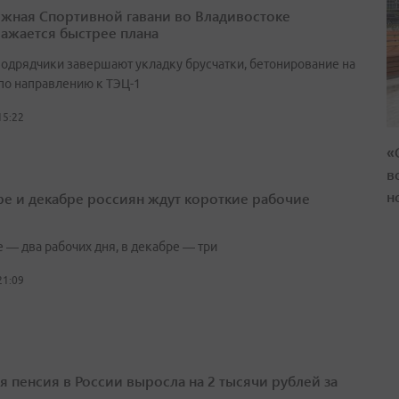
жная Спортивной гавани во Владивостоке
ажается быстрее плана
подрядчики завершают укладку брусчатки, бетонирование на
 по направлению к ТЭЦ-1
15:22
«
в
н
ре и декабре россиян ждут короткие рабочие
 — два рабочих дня, в декабре — три
21:09
я пенсия в России выросла на 2 тысячи рублей за