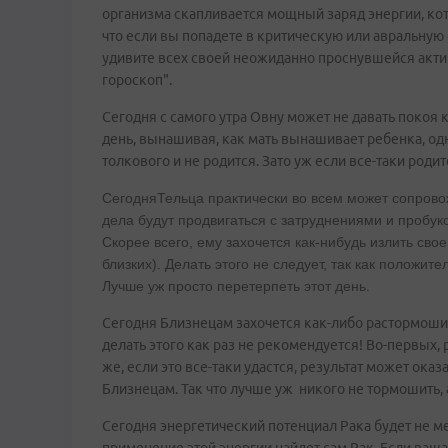
организма скапливается мощный заряд энергии, кот
что если вы попадете в критическую или авральную с
удивите всех своей неожиданно проснувшейся акти
гороскоп".
Сегодня с самого утра Овну может не давать покоя 
день, вынашивая, как мать вынашивает ребенка, одна
толкового и не родится. Зато уж если все-таки родитс
СегодняТельца практически во всем может сопрово
дела будут продвигаться с затруднениями и пробук
Скорее всего, ему захочется как-нибудь излить свое
близких). Делать этого не следует, так как положит
Лучше уж просто перетерпеть этот день.
Сегодня Близнецам захочется как-либо растормоши
делать этого как раз не рекомендуется! Во-первых, р
же, если это все-таки удастся, результат может ока
Близнецам. Так что лучше уж никого не тормошить, 
Сегодня энергетический потенциал Рака будет не ме