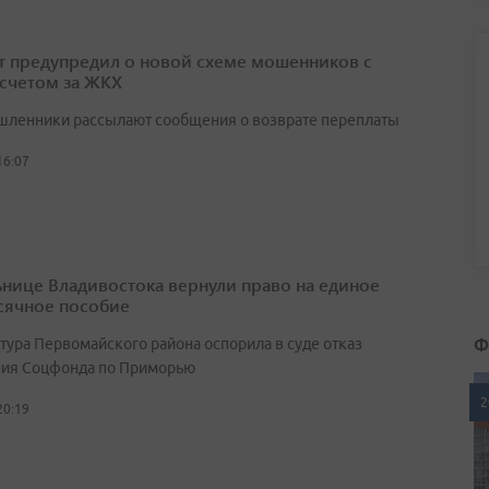
т предупредил о новой схеме мошенников с
счетом за ЖКХ
ленники рассылают сообщения о возврате переплаты
16:07
нице Владивостока вернули право на единое
ячное пособие
Ф
тура Первомайского района оспорила в суде отказ
ия Соцфонда по Приморью
2
20:19