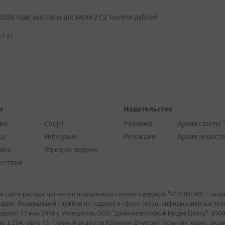
2026 года выплаты достигли 27,2 тысячи рублей
17:21
и
Издательство
во
Спорт
Реклама
Архив газеты 
ка
Интервью
Редакция
Архив новост
ика
Город на ладони
ествия
м сайте распространяется информация сетевого издания "VLADNEWS" - свиде
ыдано Федеральной службой по надзору в сфере связи, информационных те
адзор) 17 мая 2018 г. Учредитель ООО "Дальневосточный Медиа Центр". 69009
а, д.20А, офис 13. Главный редактор Юркевич Дмитрий Юрьевич. Адрес редакц