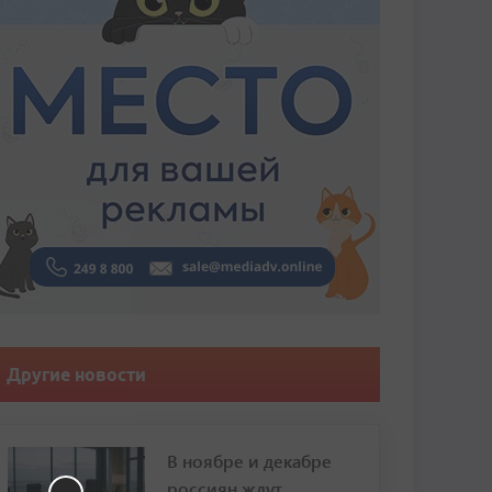
Другие новости
В ноябре и декабре
россиян ждут