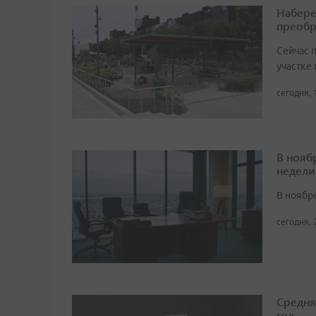
Набере
преобр
Сейчас 
участке
сегодня, 
В нояб
недели
В ноябре
сегодня, 
Средня
год