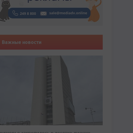
Важные новости
риморье закрепилось в десятке лучших