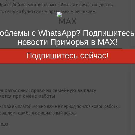
При любой возможности расслабиться и ничего не делать,
 это сегодня будет самым правильным решением.
облемы с WhatsApp? Подпишитесь
ние дня.
новости Приморья в MAX!
Подпишитесь сейчас!
д разъяснил: право на семейную выплату
яется при смене работы
ься за выплатой можно даже в период поиска новой работы,
прошлом году был официальный доход
18:33