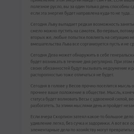
применение этой энергии найдет сам Рак. Если ваша
полезное русло, вы за один только день способны сд
если эта энергия будет направлена куда-то не туда…
Сегодня Льву выпадает редкая возможность занять
смело можно пустить на самотек. Во-первых, потому,
вторых же, любые попытки повлиять на ситуацию не п
вмешательства Льва все сорганизуется пусть и не ср
Сегодня Дева может обнаружить в себе генеральск
будет возникать в течение дня регулярно. При это
своих обязанностей будут вызывать недоумение и ра
расторопностью тоже отличаться не будет.
Сегодня в голове у Весов прочно поселится мысль о т
прочнее ваше положение в обществе. Мысль, конечн
статуса будет волновать Весы с удвоенной силой, в
разбогатеть. За этими мыслями день и пройдет неза
Если вчера Скорпион затеял какое-то большое дело 
удивление легко, без сучка и задоринки. А вот все 
элементарные дела по хозяйству могут превратиться