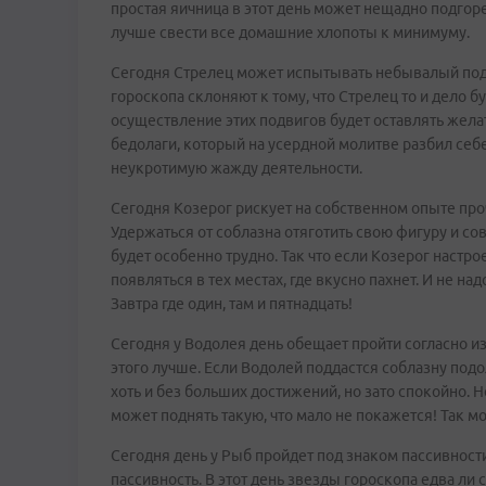
простая яичница в этот день может нещадно подгорет
лучше свести все домашние хлопоты к минимуму.
Сегодня Стрелец может испытывать небывалый подъе
гороскопа склоняют к тому, что Стрелец то и дело 
осуществление этих подвигов будет оставлять желат
бедолаги, который на усердной молитве разбил себе
неукротимую жажду деятельности.
Сегодня Козерог рискует на собственном опыте проч
Удержаться от соблазна отяготить свою фигуру и 
будет особенно трудно. Так что если Козерог настр
появляться в тех местах, где вкусно пахнет. И не над
Завтра где один, там и пятнадцать!
Сегодня у Водолея день обещает пройти согласно изв
этого лучше. Если Водолей поддастся соблазну подо
хоть и без больших достижений, но зато спокойно. Н
может поднять такую, что мало не покажется! Так мо
Сегодня день у Рыб пройдет под знаком пассивности
пассивность. В этот день звезды гороскопа едва ли 