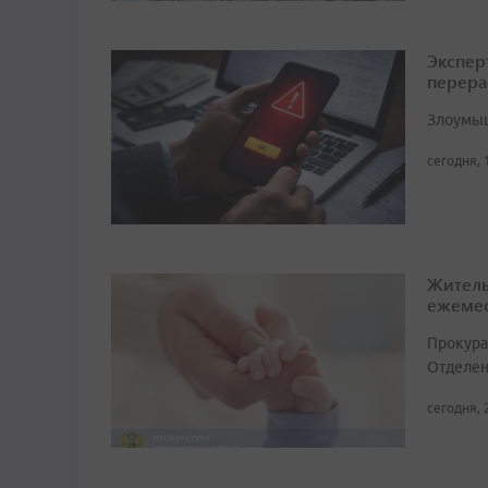
Экспер
перера
Злоумыш
сегодня, 
Житель
ежемес
Прокура
Отделен
сегодня, 