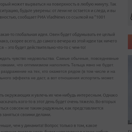
орый может вырваться на поверхность в любую минуту. Так
итуацию, будьте уверены: от лени не остается и следа, и вы
вностью, сообщает РИА VladNews со ссылкой на "1001
какая-то глобальная идея. Овен будет обдумывать ее целый
ко, скорее всего, до самого вечера из этой идеи так ничего
я – это будет действительно что-то с чем-то!
ждать чувство недовольства. Самые обычные, повседневные
совками, что оптимизмом наполнять Тельца явно не будет.
 раздражение на тех, кто окажется рядом (в том числе и на
ельного эффекта не даст, а вот отношения испортить может.
ть окружающих и увлечь их чем-нибудь интересным. Однако
аскачать кого-то в этот день будет очень тяжело. Во-вторых
заться совсем не таким радужным, как представляется
а заняться своими делами.
ньше, чем у динамита! Вопрос только в том, какое
П