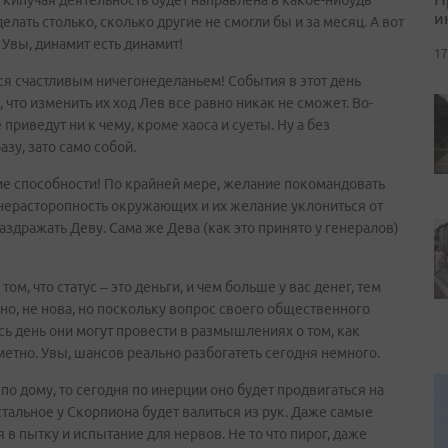
 кипучая деятельность будет направлена в какое-нибудь
и
елать столько, сколько другие не смогли бы и за месяц. А вот
 Увы, динамит есть динамит!
17
ся счастливым ничегонеделаньем! События в этот день
 что изменить их ход Лев все равно никак не сможет. Во-
риведут ни к чему, кроме хаоса и суеты. Ну а без
азу, зато само собой.
ие способности! По крайней мере, желание покомандовать
м нерасторопность окружающих и их желание уклониться от
здражать Деву. Сама же Дева (как это принято у генералов)
ом, что статус – это деньги, и чем больше у вас денег, тем
о, не нова, но поскольку вопрос своего общественного
есь день они могут провести в размышлениях о том, как
метно. Увы, шансов реально разбогатеть сегодня немного.
по дому, то сегодня по инерции оно будет продвигаться на
остальное у Скорпиона будет валиться из рук. Даже самые
 в пытку и испытание для нервов. Не то что пирог, даже