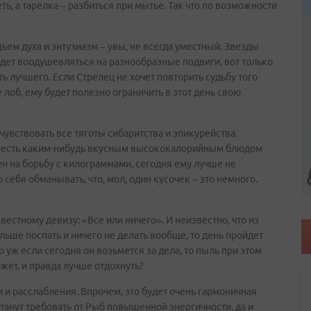
ь, а тарелка – разбиться при мытье. Так что по возможности
м духа и энтузиазм – увы, не всегда уместный. Звезды
будет воодушевляться на разнообразные подвиги, вот только
ь лучшего. Если Стрелец не хочет повторить судьбу того
 лоб, ему будет полезно ограничить в этот день свою
увствовать все тяготы сибаритства и эпикурейства.
совесть каким-нибудь вкусным высококалорийным блюдом
оен на борьбу с килограммами, сегодня ему лучше не
о себя обманывать, что, мол, один кусочек – это немного.
естному девизу: «Все или ничего». И неизвестно, что из
льше поспать и ничего не делать вообще, то день пройдет
о уж если сегодня он возьмется за дела, то пыль при этом
жет, и правда лучше отдохнуть?
 и расслабления. Впрочем, это будет очень гармоничная
станут требовать от Рыб повышенной энергичности, да и