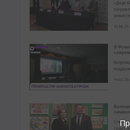
«Дядя Ва
погруже
режиссе
15:58, 25
В Фоки
соврем
Возрожд
поддерж
19:02, 23
Волошк
символ
Пр
Спикер 
существ