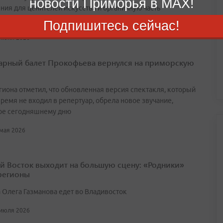
новости Приморья в MAX!
ния для ценителей искусства и органичную часть
ного кода региона
Подпишитесь сейчас!
 июня 2026
арный балет Прокофьева вернулся на приморскую
егиона отметил, что обновленная версия спектакля, который
ремя не входил в репертуар, обрела новое звучание,
ое сегодняшнему дню
 мая 2026
й Восток выходит на большую сцену: «Родники»
 регионы
 Олега Газманова едет во Владивосток
 июля 2026