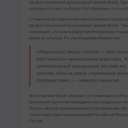
профессиональной музыкальной премии BraVo. Пре
культуры России, сообщает РИА VladNews со ссылк
11 марта на Исторической сцене Большого театра 
профессиональной музыкальной премии BraVo. Прим
номинации «Лучшая концертная/театральная площа
министр культуры России Владимир Мединский.
«Мариинский театр сегодня — это самый
классического музыкального искусства. Э
замечательный концертный зал там же, в
конечно, одна из самых современных кон
Владивостоке», — отметил министр.
Всего премия BraVo включает 24 номинации в облас
Церемония вручения проводится при поддержке Ми
Всероссийской организации интеллектуальной собс
связи и массовых коммуникаций Российской Федера
России.