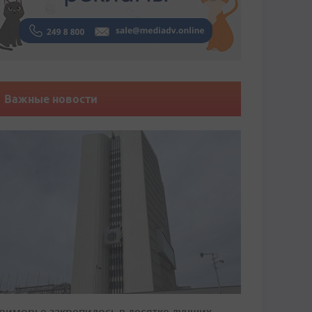
Важные новости
риморье закрепилось в десятке лучших