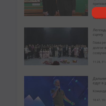
притяже
культур
16:36, 30
Легенд
сцену
Глава р
долгое в
созвучн
11:28, 31
Дальни
едут в
Команда
18:47, 10