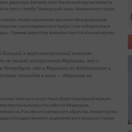
мию директору филиала Анне Касаткиной вручил министр
ой на пресс-службу Приморской сцены Мариинского театра.
состоялась первая церемония вручения Международной
орская сцена Мариинского театра стала победителем в
дка». Премию директору филиала Анне Касаткиной вручил
 большой в мире театральный комплекс
то не только историческая Мариинка, это и
 Петербурге, это и Мариинка во Владикавказе и,
цертных площадок в мире — Мариинка во
ти классического искусства и сфере популярной музыки.
нистерства культуры Российской Федерации,
твенности, Российского авторского общества, Министерства
ции и Государственного академического Большого театра
П