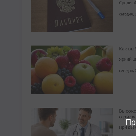
Среди о
сегодня, 
Как вы
Яркий ц
сегодня, 
Высоко
о риск
Пр
При дав