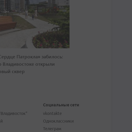
Сердце Патрокла» забилось:
о Владивостоке открыли
овый сквер
Социальные сети
"Владивосток"
vkontakte
ей
Одноклассники
Телеграм