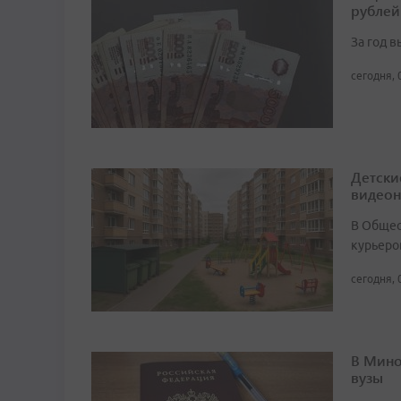
рублей
За год 
сегодня, 
Детски
видео
В Общест
курьеро
сегодня, 
В Мино
вузы