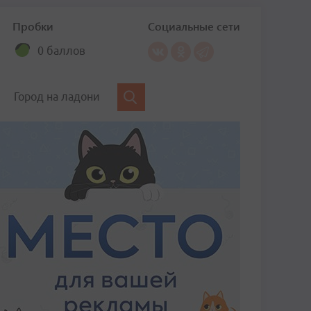
Пробки
Социальные сети
0 баллов
Город на ладони