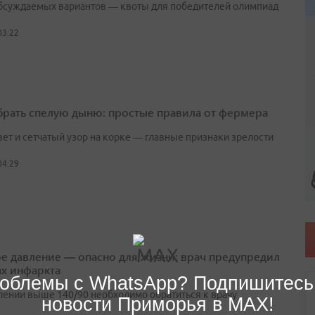
бсуждаемых вариантов — квоты для победителей олимпиад
03:22
брать спелую дыню: простые правила от фермера
вет и сетчатый узор на корке — главные признаки зрелости
04:29
е давление — опасно для жизни: врач предупредил
ах инфаркта
облемы с WhatsApp? Подпишитесь
лении выше 140/90 необходимо обратиться к врачу
новости Приморья в MAX!