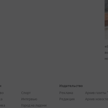
«
в
н
и
Издательство
во
Спорт
Реклама
Архив газеты 
ка
Интервью
Редакция
Архив новост
ика
Город на ладони