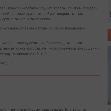
авали взрослым собакам слушать голоса незнакомых людей.
л нейтральные фразы, второй же говорил с мягко,
и другие ласковые выражения.
го человека более внимательно и своим поведением
ьно меняют манеру речи при общении с домашними
альность голоса, которая обычно используется при общении
 между человеком и собакой.
ние дня.
ьная пенсия в России выросла до 16,6 тысячи
П