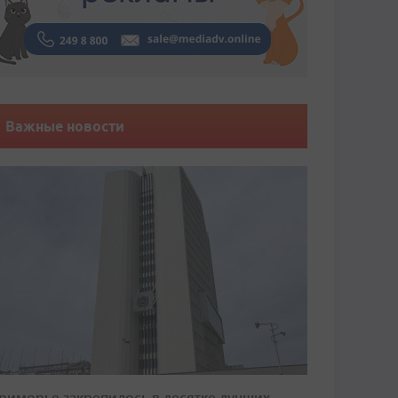
Важные новости
риморье закрепилось в десятке лучших