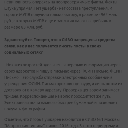
невиновность, опираясь на неопровержимые факты. Факты -
штука упрямая. Нет ущерба - нет состава преступления. И
город и МУПВ получили только выгоду, в размере - 962 млн.
руб., с которых МУПВ еще и заплатил налог на прибыль в
размере 83 млн. руб.
Здравствуйте. Говорят, что в СИЗО запрещены средства
связи, как у вас получается писать посты в своих
социальных сетях?
- Никаких хитростей здесь нет - я передаю информацию через
своих адвокатов и пишу в письмах через ФСИН Письмо. ФСИН
Письмо – это служба отправки электронных сообщений в
учреждения ФСИН. Письма проходят цензуру, и лишь потом их
доставляют в камеру адресату. Проверка цензором занимает
три дня. Корреспонденция на волю проходит тот же путь.
Электронная почта намного быстрее бумажной и позволяет
получать фотографии.
Отметим, что Игорь Пушкарёв находится в СИЗО №1 Москвы
"Матросская тишина" с июня 2016 года. За этот период ему и