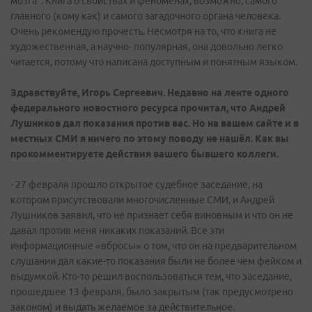
мозга". Книга о свойствах и феноменах, возможно, самого
главного (кому как) и самого загадочного органа человека.
Очень рекомендую прочесть. Несмотря на то, что книга не
художественная, а научно- популярная, она довольно легко
читается, потому что написана доступным и понятным языком.
Здравствуйте, Игорь Сергеевич. Недавно на ленте одного
федерального новостного ресурса прочитал, что Андрей
Лушников дал показания против вас. Но на вашем сайте и в
местных СМИ я ничего по этому поводу не нашёл. Как вы
прокомментируете действия вашего бывшего коллеги.
- 27 февраля прошло открытое судебное заседание, на
котором присутствовали многочисленные СМИ, и Андрей
Лушников заявил, что не признает себя виновным и что он не
давал против меня никаких показаний. Все эти
информационные «вбросы» о том, что он на предварительном
слушании дал какие-то показания были не более чем фейком и
выдумкой. Кто-то решил воспользоваться тем, что заседание,
прошедшее 13 февраля, было закрытым (так предусмотрено
законом) и выдать желаемое за действительное.