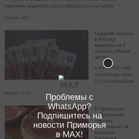
парковках водителей просят обращаться в кол-центр
сегодня, 14:25
Средняя пенсия
в России
выросла на 2
тысячи рублей
за год
К июлю 2026 года
выплаты достигли
27,2 тысячи рублей
сегодня, 17:21
Проблемы с
WhatsApp?
В Приморье
Подпишитесь на
забраковали
партию
новости Приморья
свинины из-за
опасных
в MAX!
бактерий