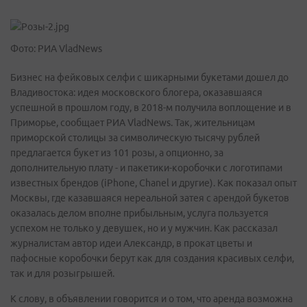
Фото: РИА VladNews
Бизнес на фейковых селфи с шикарными букетами дошел до
Владивостока: идея московского блогера, оказавшаяся
успешной в прошлом году, в 2018-м получила воплощение и в
Приморье, сообщает РИА VladNews. Так, жительницам
приморской столицы за символическую тысячу рублей
предлагается букет из 101 розы, а опционно, за
дополнительную плату - и пакетики-коробочки с логотипами
известных брендов (iPhone, Chanel и другие). Как показал опыт
Москвы, где казавшаяся нереальной затея с арендой букетов
оказалась делом вполне прибыльным, услуга пользуется
успехом не только у девушек, но и у мужчин. Как рассказал
журналистам автор идеи Александр, в прокат цветы и
пафосные коробочки берут как для создания красивых селфи,
так и для розыгрышей.
К слову, в объявлении говорится и о том, что аренда возможна