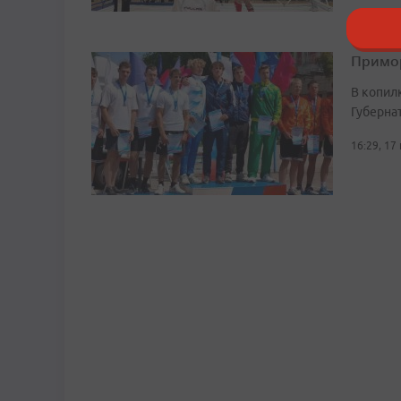
Примор
В копил
Губерна
16:29, 17