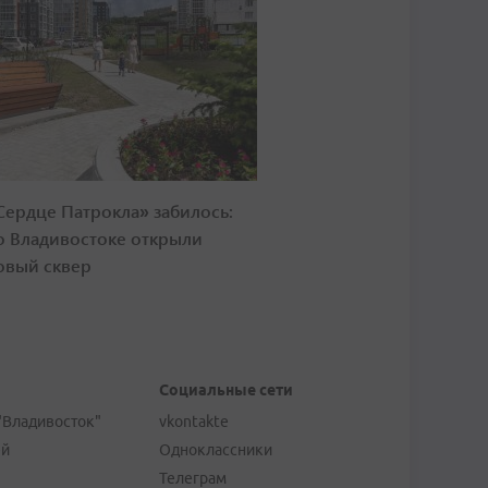
Сердце Патрокла» забилось:
о Владивостоке открыли
овый сквер
Социальные сети
"Владивосток"
vkontakte
ей
Одноклассники
Телеграм