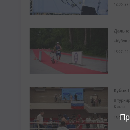
12:06, 27
Дальне
«Кубок 
15:27, 22
Кубок 
В турни
Китая
Пр
13:29, 21