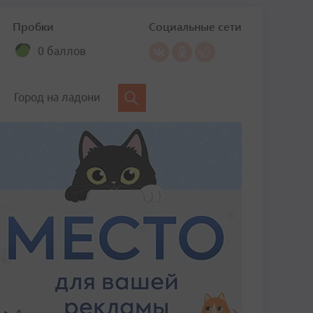
Пробки
Социальные сети
0 баллов
Город на ладони