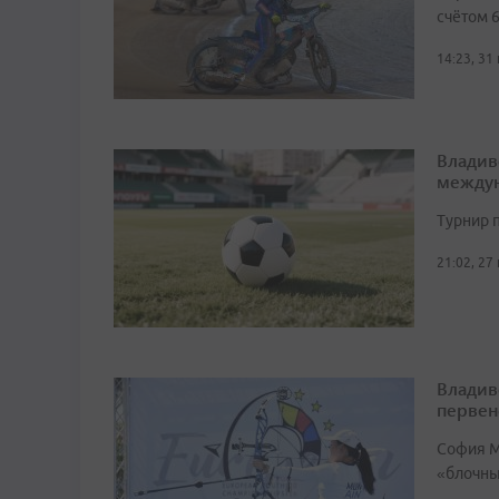
счётом 6
14:23, 31
Владив
междун
Турнир п
21:02, 27
Владив
первен
София М
«блочный