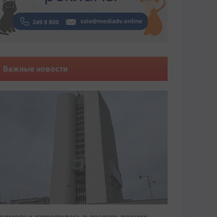
Важные новости
риморье закрепилось в десятке лучших