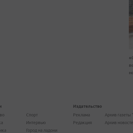
«
в
н
и
Издательство
во
Спорт
Реклама
Архив газеты 
ка
Интервью
Редакция
Архив новост
ика
Город на ладони