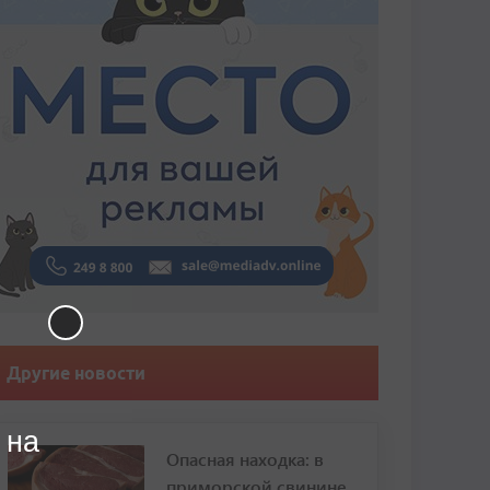
Другие новости
 на
Опасная находка: в
приморской свинине