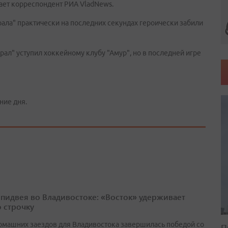
ает корреспондент РИА VladNews.
рала" практически на последних секундах героически забили
ирал" уступил хоккейному клубу "Амур", но в последней игре
ние дня.
спидвея во Владивостоке: «Восток» удерживает
 строчку
омашних заездов для Владивостока завершилась победой со
П