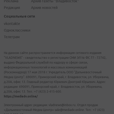
Реклама
Архив газеты "Владивосток"
Редакция
Архив новостей
Социальные сети
vkontakte
Одноклассники
Телеграм
На данном сайте распространяется информация сетевого издания
"VLADNEWS" - свидетельство о регистрации СМИ ЭЛ № ФС 77 - 72742,
выдано Федеральной службой по надзору в сфере связи,
информационных технологий и массовых коммуникаций
(Роскомнадзор) 17 мая 2018 г. Учредитель ООО "Дальневосточный
Медиа Центр". 690091, Приморский край, г. Владивосток, ул. Уборевича,
д.20А, офис 13. Главный редактор Юркевич Дмитрий Юрьевич. Адрес
редакции: 690091, Приморский край, г. Владивосток, ул. Уборевича,
д.20А, офис 13. Тел.: +7 (423) 2-415-600.
https://mediadv.online/
Электронный адрес редакции: vladnews@inbox.ru. Отдел продаж
«Дальневосточный Медиа Центр» sale@mediadv.online. Тел.: +7 (423)