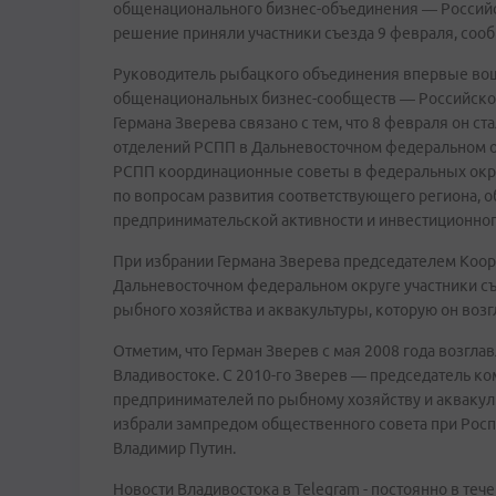
общенационального бизнес-объединения — Россий
решение приняли участники съезда 9 февраля, соо
Руководитель рыбацкого объединения впервые вош
общенациональных бизнес-сообществ — Российско
Германа Зверева связано с тем, что 8 февраля он 
отделений РСПП в Дальневосточном федеральном ок
РСПП координационные советы в федеральных окр
по вопросам развития соответствующего региона,
предпринимательской активности и инвестиционного
При избрании Германа Зверева председателем Коо
Дальневосточном федеральном округе участники с
рыбного хозяйства и аквакультуры, которую он возгл
Отметим, что Герман Зверев с мая 2008 года возгл
Владивостоке. С 2010-го Зверев — председатель к
предпринимателей по рыбному хозяйству и аквакуль
избрали зампредом общественного совета при Роспо
Владимир Путин.
Новости Владивостока в Telegram - постоянно в тече