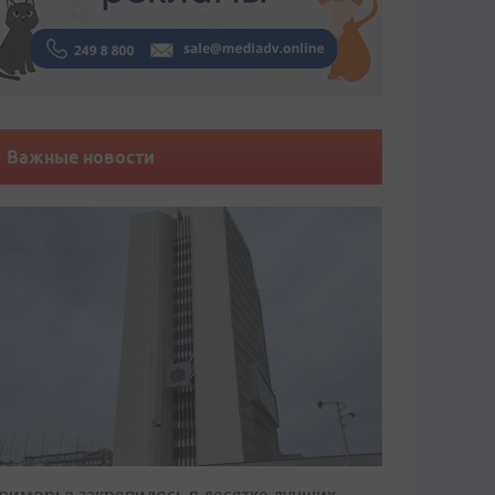
Важные новости
риморье закрепилось в десятке лучших