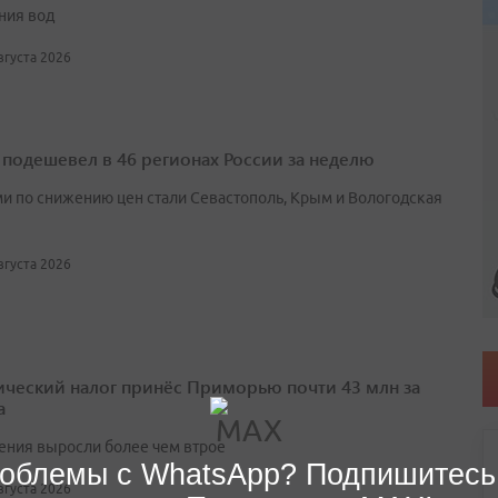
ния вод
августа 2026
 подешевел в 46 регионах России за неделю
и по снижению цен стали Севастополь, Крым и Вологодская
августа 2026
ический налог принёс Приморью почти 43 млн за
а
ения выросли более чем втрое
облемы с WhatsApp? Подпишитесь
августа 2026