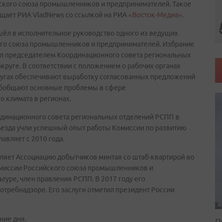
ского союза промышленников и предпринимателей. Такое
бщает РИА VladNews со ссылкой на РИА
«Восток-Медиа».
ёл в исполнительное руководство одного из ведущих
го союза промышленников и предпринимателей. Избрание
стал председателем Координационного совета региональных
руге. В соответствии с положением о рабочих органах
угах обеспечивают выработку согласованных предложений
 обобщают основные проблемы в сфере
 климата в регионах.
рдинационного совета региональных отделений РСПП в
ъезда учли успешный опыт работы Комиссии по развитию
авляет с 2010 года.
авляет Ассоциацию добытчиков минтая со штаб-квартирой во
омиссии Российского союза промышленников и
туре, член правления РСПП. В 2017 году его
требнадзоре. Его заслуги отметил президент России
ние дня.
П