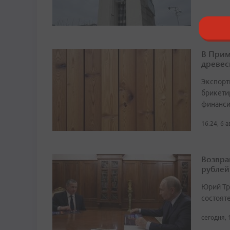
В Прим
древес
Экспорт
брикетир
финанси
16:24, 6 
Возвра
рублей
Юрий Тр
состоят
сегодня, 