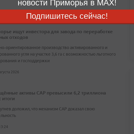
новости Приморья в MAX!
Подпишитесь сейчас!
орье ищут инвестора для завода по переработке
ных отходов
но‑ориентированное производство активированного и
ованного угля на участке 3,6 га с возможностью льготного
рования и господдержки
августа 2026
щённые активы САР превысили 6,2 триллиона
: итоги
утнев доложил, что механизм САР доказал свою
ельность
13:24