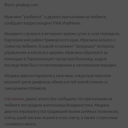
Фото: pixabay.com
Мужчина "разбился" о дерево при катании на тюбинге,
сообщает корреспондент РИА VladNews.
Инцидент случился в вечернее время суток в селе Новицкое,
Партизанский район Приморского края. Мужчина катался с
сопки на тюбинге. В какой-то момент "ватрушка" потеряла
управление и влетела в дерево. Мужчина обратился за
помощью в Партизанскую городскую больницу, куда в
последствии был госпитализирован в неотложном порядке.
Медики диагностировали у мужчины открытый перелом
верхней трети диафизов обеих костей левой голени со
смещением отломков.
Напомним
, ранее агентство сообщало, что при катании на
тюбинге пострадала жительница Владивостока. Медики
диагностировали у пострадавшей вывих шейных позвонков,
плеча, ушиб мягких тканей и отек плеча, а также сотрясение
головного мозга.