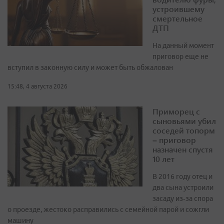
устроившему
смертельное
ДТП
На данный момент
приговор еще не
вступил в законную силу и может быть обжалован
15:48, 4 августа 2026
Приморец с
сыновьями убил
соседей топорм
– приговор
назначен спустя
10 лет
В 2016 году отец и
два сына устроили
засаду из‑за спора
о проезде, жестоко расправились с семейной парой и сожгли
машину