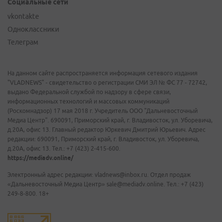
Социальные сети
vkontakte
Одноклассники
Телеграм
На данном сайте распространяется информация сетевого издания
"VLADNEWS" - свидетельство о регистрации СМИ ЭЛ № ФС 77 - 72742,
выдано Федеральной службой по надзору в сфере связи,
информационных технологий и массовых коммуникаций
(Роскомнадзор) 17 мая 2018 г. Учредитель ООО "Дальневосточный
Медиа Центр". 690091, Приморский край, г. Владивосток, ул. Уборевича,
д.20А, офис 13. Главный редактор Юркевич Дмитрий Юрьевич. Адрес
редакции: 690091, Приморский край, г. Владивосток, ул. Уборевича,
д.20А, офис 13. Тел.: +7 (423) 2-415-600.
https://mediadv.online/
Электронный адрес редакции: vladnews@inbox.ru. Отдел продаж
«Дальневосточный Медиа Центр» sale@mediadv.online. Тел.: +7 (423)
249-8-800. 18+