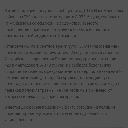
В отдел полиции поступило сообщение о ДТП в Надеждинском
районе на 720 километре автодороги А-370 Уссури, сообщает
РИА VladNews со ссылкой на ведомство. На место
происшествия прибыли сотрудники Госавтоинспекции и
бригада скорой медицинской помощи.
Установлено, что в светлое время суток 57-летняя женщина -
водитель автомашины Toyota Town Ace, двигаясь со стороны
Уссурийска в направлении Владивостока, при прохождении
720 км автодороги А-370 Уссури, не выбрала безопасную
скорость движения, в результате чего совершила наезд на 64-
летнюю жительницу города Уссурийска, переходившую
проезжую часть в неустановленном месте. В результате ДТП
пешеход получила травмы, не совместимые с жизнью, от
которых скончалась до приезда врачей.
В настоящее время по данному факту сотрудники полиции
проводят проверку, все обстоятельства случившегося
устанавливаются.