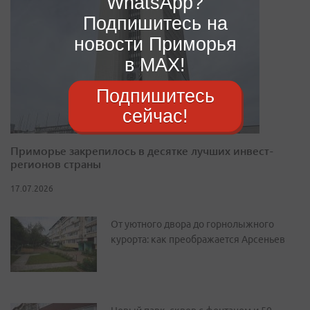
WhatsApp?
Подпишитесь на
новости Приморья
в MAX!
Подпишитесь
сейчас!
Приморье закрепилось в десятке лучших инвест-
регионов страны
17.07.2026
От уютного двора до горнолыжного
курорта: как преображается Арсеньев