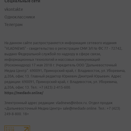
Социальные сети
vkontakte
Одноклассники
Телеграм
На данном сайте распространяется информация сетевого издания
"VLADNEWS" - свидетельство о регистрации СМИ ЭЛ № ФС 77 - 72742,
выдано Федеральной службой по надзору в сфере связи,
информационных технологий и массовых коммуникаций
(Роскомнадзор) 17 мая 2018 г. Учредитель ООО "Дальневосточный
Медиа Центр". 690091, Приморский край, г. Владивосток, ул. Уборевича,
д.20А, офис 13. Главный редактор Юркевич Дмитрий Юрьевич. Адрес
редакции: 690091, Приморский край, г. Владивосток, ул. Уборевича,
д.20А, офис 13. Тел.: +7 (423) 2-415-600.
https://mediadv.online/
Электронный адрес редакции: vladnews@inbox.ru. Отдел продаж
«Дальневосточный Медиа Центр» sale@mediadv.online. Тел.: +7 (423)
249-8-800. 18+