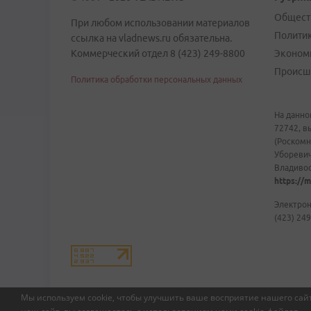
Общест
При любом использовании материалов
Полити
ссылка на vladnews.ru обязательна.
Коммерческий отдел 8 (423) 249-8800
Эконом
Происш
Политика обработки персональных данных
На данно
72742, в
(Роскомн
Уборевич
Владивост
https://m
Электрон
(423) 249
Мы используем cookie, чтобы улучшить ваше восприятие нашего сайт