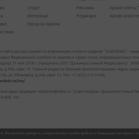
во
Спорт
Реклама
Архив газеты 
ка
Интервью
Редакция
Архив новост
ика
Город на ладони
ествия
м сайте распространяется информация сетевого издания "VLADNEWS" - свиде
ыдано Федеральной службой по надзору в сфере связи, информационных те
адзор) 17 мая 2018 г. Учредитель ООО "Дальневосточный Медиа Центр". 69009
а, д.20А, офис 13. Главный редактор Юркевич Дмитрий Юрьевич. Адрес редакц
ок, ул. Уборевича, д.20А, офис 13. Тел.: +7 (423) 2-415-600.
ediadv.online/
ный адрес редакции: vladnews@inbox.ru. Отдел продаж «Дальневосточный Мед
-8-800. 18+
а. Вы можете увидеть, сохраненные cookie-файлы с помощью настроек coo