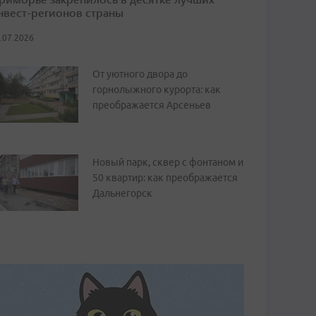
нвест-регионов страны
.07.2026
От уютного двора до
горнолыжного курорта: как
преображается Арсеньев
Новый парк, сквер с фонтаном и
50 квартир: как преображается
Дальнегорск