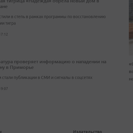
ая тигрица «Надежда» обрела новый дом в
тане
стили в степь в рамках программы по восстановлению
ии тигра
17:12
атура проверяет информацию о нападении на
«
ну в Приморье
в
 стали публикации в СМИ и сигналы в соцсетях
н
19:07
и
Издательство