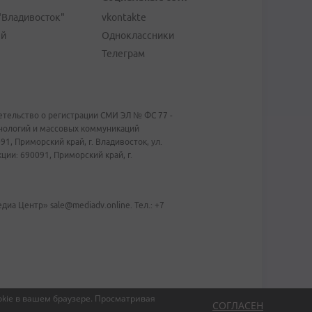
"Владивосток"
vkontakte
ей
Одноклассники
Телеграм
тельство о регистрации СМИ ЭЛ № ФС 77 -
хнологий и массовых коммуникаций
1, Приморский край, г. Владивосток, ул.
ии: 690091, Приморский край, г.
иа Центр» sale@mediadv.online. Тел.: +7
kie в вашем браузере.
Просматривая
СОГЛАСЕН