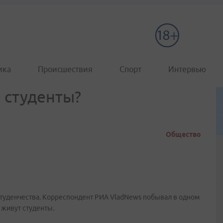
ика
Происшествия
Спорт
Интервью
 студенты?
Общество
студенчества. Корреспондент РИА VladNews побывал в одном
 живут студенты.