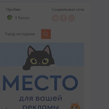
Пробки
Социальные сети
3 балла
Город на ладони