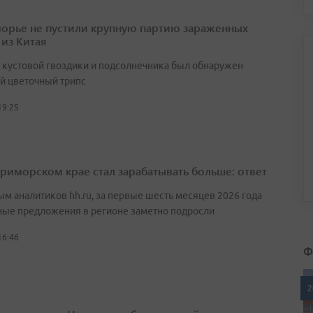
орье не пустили крупную партию зараженных
 из Китая
х кустовой гвоздики и подсолнечника был обнаружен
й цветочный трипс
19:25
Приморском крае стал зарабатывать больше: ответ
ым аналитиков hh.ru, за первые шесть месяцев 2026 года
ные предложения в регионе заметно подросли
16:46
Ф
2