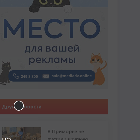
Другие новости
В Приморье не
 на
пустили крупную