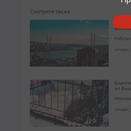
Смотрите также
Дорогу
Минног
Работы 
сегодня, 
Благот
во Вла
Мероприя
сегодня, 