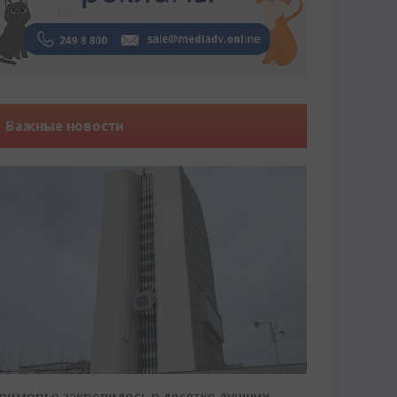
Важные новости
риморье закрепилось в десятке лучших