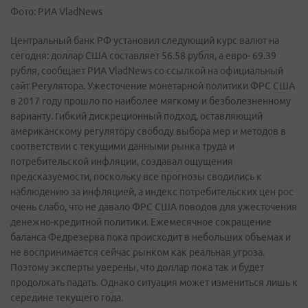
Фото: РИА VladNews
Центральный банк РФ установил следующий курс валют на
сегодня: доллар США составляет 56.58 рубля, а евро- 69.39
рубля, сообщает РИА VladNews cо ссылкой на официальный
сайт Регулятора.
Ужесточение монетарной политики ФРС США
в 2017 году прошло по наиболее мягкому и безболезненному
варианту. Гибкий дискреционный подход, оставляющий
американскому регулятору свободу выбора мер и методов в
соответствии с текущими данными рынка труда и
потребительской инфляции, создавал ощущения
предсказуемости, поскольку все прогнозы сводились к
наблюдению за инфляцией, а индекс потребительских цен рос
очень слабо, что не давало ФРС США поводов для ужесточения
денежно-кредитной политики. Ежемесячное сокращение
баланса Федрезерва пока происходит в небольших объемах и
не воспринимается сейчас рынком как реальная угроза.
Поэтому эксперты уверены, что доллар пока так и будет
продолжать падать. Однако ситуация может измениться лишь к
середине текущего года.