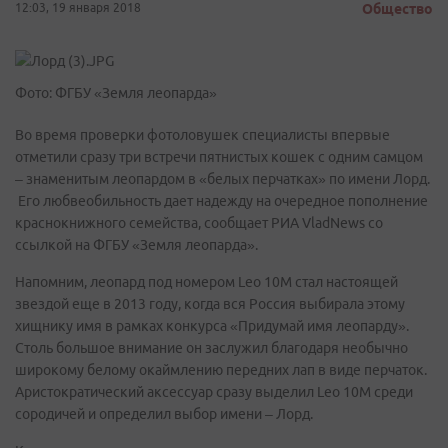
12:03, 19 января 2018
Общество
Фото: ФГБУ «Земля леопарда»
Во время проверки фотоловушек специалисты впервые
отметили сразу три встречи пятнистых кошек с одним самцом
– знаменитым леопардом в «белых перчатках» по имени Лорд.
Его любвеобильность дает надежду на очередное пополнение
краснокнижного семейства, сообщает РИА VladNews со
ссылкой на
ФГБУ «Земля леопарда».
Напомним, леопард под номером Leo 10M стал настоящей
звездой еще в 2013 году, когда вся Россия выбирала этому
хищнику имя в рамках конкурса «Придумай имя леопарду».
Столь большое внимание он заслужил благодаря необычно
широкому белому окаймлению передних лап в виде перчаток.
Аристократический аксессуар сразу выделил Leo 10M среди
сородичей и определил выбор имени – Лорд.