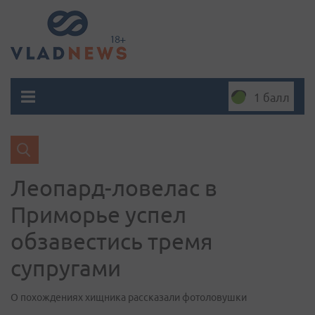
1 балл
Леопард-ловелас в
Приморье успел
обзавестись тремя
супругами
О похождениях хищника рассказали фотоловушки