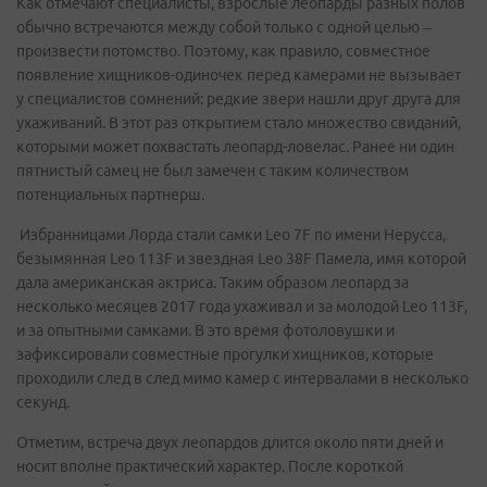
Как отмечают специалисты, взрослые леопарды разных полов
обычно встречаются между собой только с одной целью –
произвести потомство. Поэтому, как правило, совместное
появление хищников-одиночек перед камерами не вызывает
у специалистов сомнений: редкие звери нашли друг друга для
ухаживаний. В этот раз открытием стало множество свиданий,
которыми может похвастать леопард-ловелас. Ранее ни один
пятнистый самец не был замечен с таким количеством
потенциальных партнерш.
Избранницами Лорда стали самки Leo 7F по имени Нерусса,
безымянная Leo 113F и звездная Leo 38F Памела, имя которой
дала американская актриса. Таким образом леопард за
несколько месяцев 2017 года ухаживал и за молодой Leo 113F,
и за опытными самками. В это время фотоловушки и
зафиксировали совместные прогулки хищников, которые
проходили след в след мимо камер с интервалами в несколько
секунд.
Отметим, встреча двух леопардов длится около пяти дней и
носит вполне практический характер. После короткой