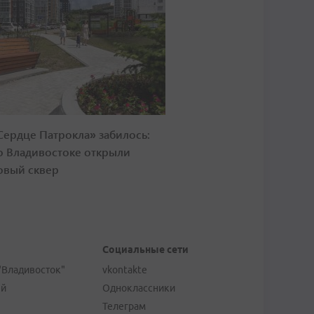
Сердце Патрокла» забилось:
о Владивостоке открыли
овый сквер
Социальные сети
"Владивосток"
vkontakte
ей
Одноклассники
Телеграм