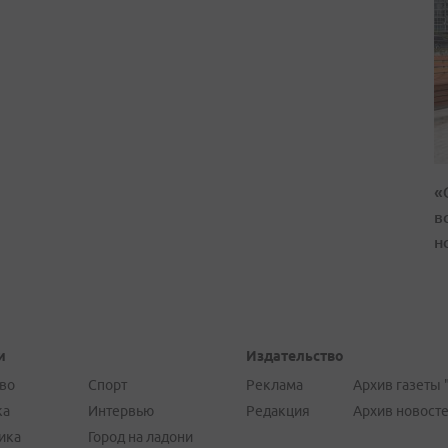
«
в
н
и
Издательство
во
Спорт
Реклама
Архив газеты 
ка
Интервью
Редакция
Архив новост
ика
Город на ладони