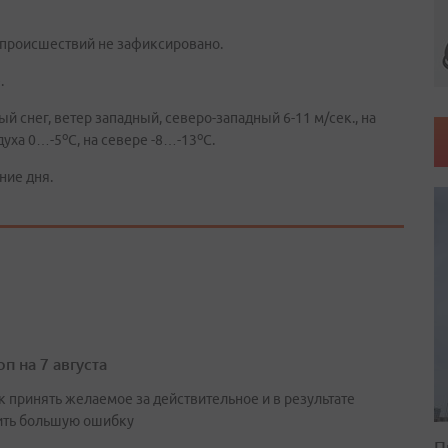
 происшествий не зафиксировано.
.
 снег, ветер западный, северо-западный 6-11 м/сек., на
о
о
духа 0…-5
C, на севере -8…-13
С.
ние дня.
п на 7 августа
к принять желаемое за действительное и в результате
ть большую ошибку
П