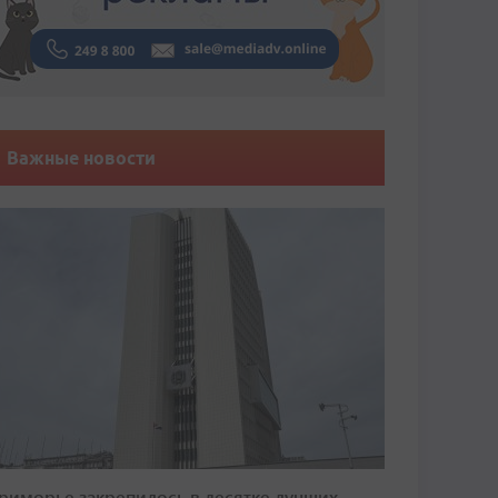
Важные новости
риморье закрепилось в десятке лучших