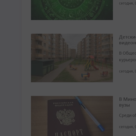
сегодня, 
Детски
видео
В Общест
курьеро
сегодня, 
В Мино
вузы
Среди о
сегодня, 