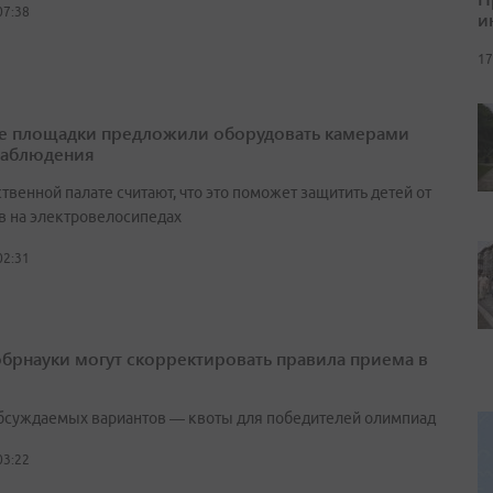
07:38
и
17
е площадки предложили оборудовать камерами
наблюдения
венной палате считают, что это поможет защитить детей от
в на электровелосипедах
02:31
брнауки могут скорректировать правила приема в
бсуждаемых вариантов — квоты для победителей олимпиад
03:22