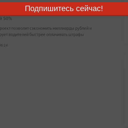
Подпишитесь сейчас!
сть эвакуации автомобиля можно будет оплатить со
й 50%
роект позволит сэкономить миллиарды рублей и
рует водителей быстрее оплачивать штрафы
06:24