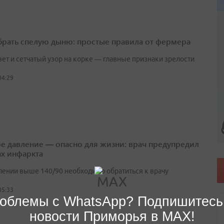
брать спелую дыню: простые правила от фермера
вет и сетчатый узор на корке — главные признаки зрелости
04:29
е давление — опасно для жизни: врач предупредил
ах инфаркта
лении выше 140/90 необходимо обратиться к врачу
05:33
облемы с WhatsApp? Подпишитесь
новости Приморья в MAX!