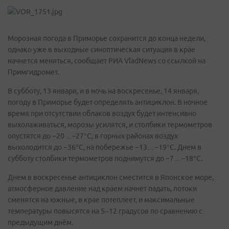
Морозная погода в Приморье сохранится до конца недели,
однако уже в выходные синоптическая ситуация в крае
начнется меняться, сообщает РИА VladNews со ссылкой на
Примгидромет.
В субботу, 13 января, и в ночь на воскресенье, 14 января,
погоду в Приморье будет определять антициклон. В ночное
время при отсутствии облаков воздух будет интенсивно
выхолаживаться, морозы усилятся, и столбики термометров
опустятся до −20…−27°C, в горных районах воздух
выхолодится до −36°C, на побережье −13…−19°C. Днем в
субботу столбики термометров поднимутся до −7…−18°C.
Днем в воскресенье антициклон сместится в Японское море,
атмосферное давление над краем начнет падать, потоки
сменятся на южные, в крае потеплеет, и максимальные
температуры повысятся на 5–12 градусов по сравнению с
предыдущим днём.