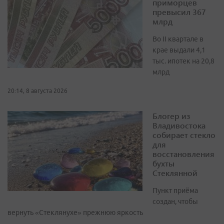
приморцев
превысил 367
млрд
Во II квартале в
крае выдали 4,1
тыс. ипотек на 20,8
млрд
20:14, 8 августа 2026
Блогер из
Владивостока
собирает стекло
для
восстановления
бухты
Стеклянной
Пункт приёма
создан, чтобы
вернуть «Стеклянухе» прежнюю яркость