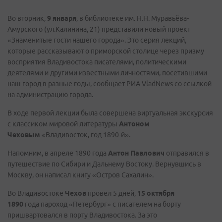
Во вторник,
9 января
, в библиотеке им. Н.Н. Муравьёва-
Амурского (ул.Калинина, 21) представили новый проект
«Знаменитые гости нашего города». Это серия лекций,
которые рассказывают о приморской столице через призму
восприятия Владивостока писателями, политическими
деятелями и другими известными личностями, посетившими
наш город в разные годы, сообщает РИА VladNews со ссылкой
на администрацию города.
В ходе первой лекции была совершена виртуальная экскурсия
с классиком мировой литературы
Антоном
Чеховым
«Владивосток, год 1890-й».
Напомним, в апреле 1890 года
Антон Павлович
отправился в
путешествие по Сибири и Дальнему Востоку. Вернувшись в
Москву, он написал книгу «Остров Сахалин».
Во Владивостоке
Чехов
провел 5 дней,
15 октября
1890
года пароход «Петербург» с писателем на борту
пришвартовался в порту Владивостока. За это