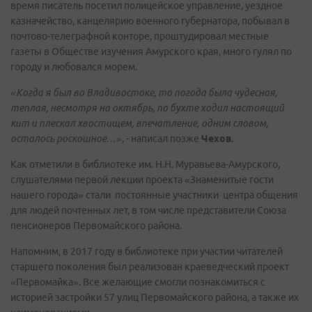
время писатель посетил полицейское управление, уездное
казначейство, канцелярию военного губернатора, побывал в
почтово-телеграфной конторе, проштудировал местные
газеты в Обществе изучения Амурского края, много гулял по
городу и любовался морем.
«Когда я был во Владивостоке, то погода была чудесная,
теплая, несмотря на октябрь, по бухте ходил настоящий
кит и плескал хвостищем, впечатление, одним словом,
осталось роскошное…»,
- написал позже
Чехов.
Как отметили в библиотеке им. Н.Н. Муравьева-Амурского,
слушателями первой лекции проекта «Знаменитые гости
нашего города» стали постоянные участники центра общения
для людей почтенных лет, в том числе представители Союза
пенсионеров Первомайского района.
Напомним, в 2017 году в библиотеке при участии читателей
старшего поколения был реализован краеведческий проект
«Первомайка». Все желающие смогли познакомиться с
историей застройки 57 улиц Первомайского района, а также их