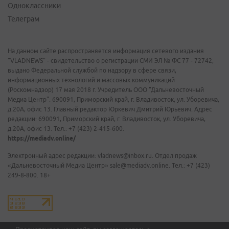
Одноклассники
Телеграм
На данном сайте распространяется информация сетевого издания
"VLADNEWS" - свидетельство о регистрации СМИ ЭЛ № ФС 77 - 72742,
выдано Федеральной службой по надзору в сфере связи,
информационных технологий и массовых коммуникаций
(Роскомнадзор) 17 мая 2018 г. Учредитель ООО "Дальневосточный
Медиа Центр". 690091, Приморский край, г. Владивосток, ул. Уборевича,
д.20А, офис 13. Главный редактор Юркевич Дмитрий Юрьевич. Адрес
редакции: 690091, Приморский край, г. Владивосток, ул. Уборевича,
д.20А, офис 13. Тел.: +7 (423) 2-415-600.
https://mediadv.online/
Электронный адрес редакции: vladnews@inbox.ru. Отдел продаж
«Дальневосточный Медиа Центр» sale@mediadv.online. Тел.: +7 (423)
249-8-800. 18+