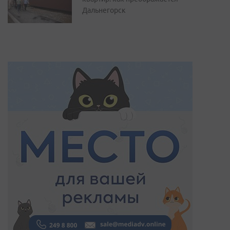
Дальнегорск