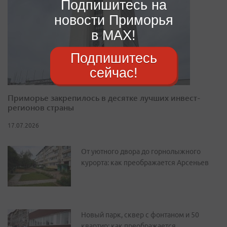
Подпишитесь на
новости Приморья
в MAX!
Подпишитесь
сейчас!
Приморье закрепилось в десятке лучших инвест-
регионов страны
17.07.2026
От уютного двора до горнолыжного
курорта: как преображается Арсеньев
Новый парк, сквер с фонтаном и 50
квартир: как преображается