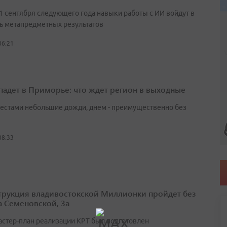
 1 сентября следующего года навыки работы с ИИ войдут в
ь метапредметных результатов
06:21
падет в Приморье: что ждет регион в выходные
естами небольшие дожди, днем - преимущественно без
08:33
трукция владивостокской Миллионки пройдет без
а Семеновской, 3а
астер-план реализации КРТ был подготовлен