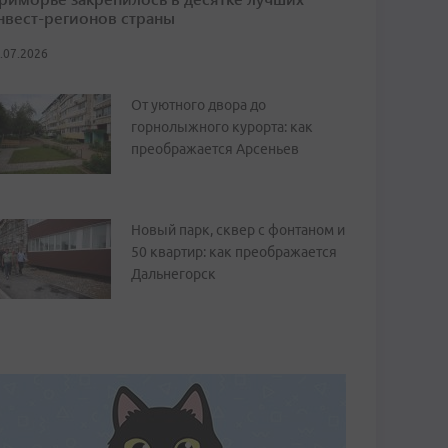
нвест-регионов страны
.07.2026
От уютного двора до
горнолыжного курорта: как
преображается Арсеньев
Новый парк, сквер с фонтаном и
50 квартир: как преображается
Дальнегорск