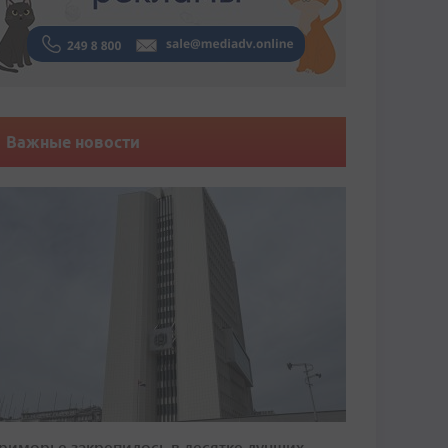
Важные новости
риморье закрепилось в десятке лучших