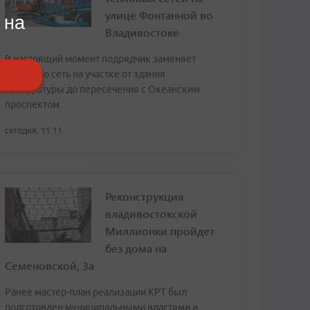
улице Фонтанной во
 на
Владивостоке
В настоящий момент подрядчик заменяет
тепловую сеть на участке от здания
прокуратуры до пересечения с Океанским
проспектом
сегодня, 11:11
Реконструкция
владивостокской
Миллионки пройдет
без дома на
Семеновской, 3а
Ранее мастер-план реализации КРТ был
подготовлен муниципальными властями и