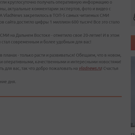
огли круглосуточно получать оперативную информацию о
аны, актуальные комментарии экспертов, фото и видео с
РИА VladNews закрепилось в ТОП-5 самых читаемых СМИ
в сайта достигло цифры 1 миллион 600 тысяч! Все это стало
СМИ на Дальнем Востоке - отметило свое 20-летие! И в этом
н стал современным и более удобным для вас!
 планах - только расти и развиваться! Обещаем, что в новом,
ыми оперативными, качественными и интересными новостями!
ь для вас, так что добро пожаловать на
vladnews.ru
! Счастья
ние дня.
П