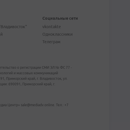
Социальные сети
"Владивосток"
vkontakte
ей
Одноклассники
Телеграм
тельство о регистрации СМИ ЭЛ № ФС 77 -
хнологий и массовых коммуникаций
1, Приморский край, г. Владивосток, ул.
ии: 690091, Приморский край, г.
иа Центр» sale@mediadv.online. Тел.: +7