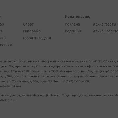
и
Издательство
во
Спорт
Реклама
Архив газеты 
ка
Интервью
Редакция
Архив новост
ика
Город на ладони
ествия
м сайте распространяется информация сетевого издания "VLADNEWS" - свиде
ыдано Федеральной службой по надзору в сфере связи, информационных те
адзор) 17 мая 2018 г. Учредитель ООО "Дальневосточный Медиа Центр". 69009
а, д.20А, офис 13. Главный редактор Юркевич Дмитрий Юрьевич. Адрес редакц
ок, ул. Уборевича, д.20А, офис 13. Тел.: +7 (423) 2-415-600.
ediadv.online/
ный адрес редакции: vladnews@inbox.ru. Отдел продаж «Дальневосточный Мед
-8-800. 18+