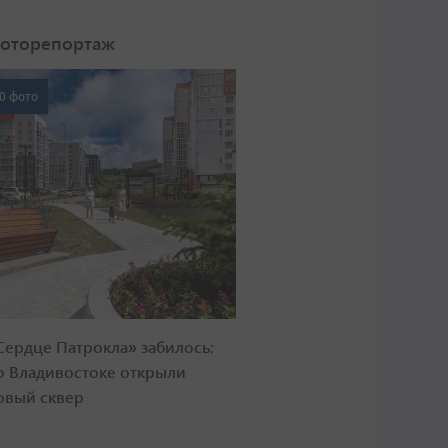
оторепортаж
0 фото
Сердце Патрокла» забилось:
о Владивостоке открыли
овый сквер