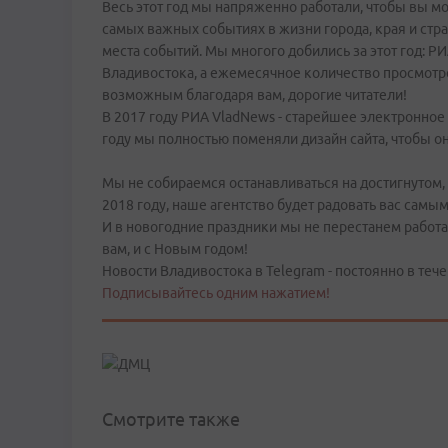
Весь этот год мы напряженно работали, чтобы вы м
самых важных событиях в жизни города, края и стр
места событий. Мы многого добились за этот год: 
Владивостока, а ежемесячное количество просмотро
возможным благодаря вам, дорогие читатели!
В 2017 году РИА VladNews - старейшее электронное 
году мы полностью поменяли дизайн сайта, чтобы о
Мы не собираемся останавливаться на достигнутом, в
2018 году, наше агентство будет радовать вас сам
И в новогодние праздники мы не перестанем работат
вам, и с Новым годом!
Новости Владивостока в Telegram - постоянно в тече
Подписывайтесь одним нажатием!
Смотрите также