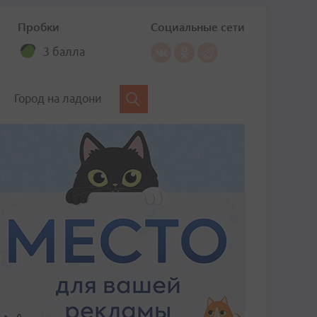
Пробки
Социальные сети
3 балла
Город на ладони