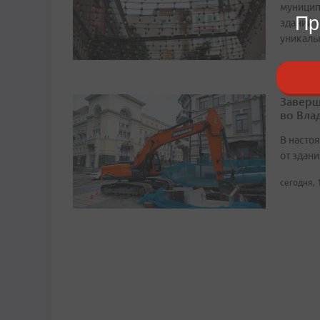
муницип
Пр
зданий 
уникаль
сегодня, 
Заверш
во Вла
В насто
от здан
сегодня, 