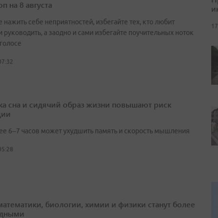
п на 8 августа
и
 нажить себе неприятностей, избегайте тех, кто любит
17
и руководить, а заодно и сами избегайте поучительных ноток
 голосе
07:32
ка сна и сидячий образ жизни повышают риск
ции
ее 6–7 часов может ухудшить память и скорость мышления
05:28
математики, биологии, химии и физики станут более
адными