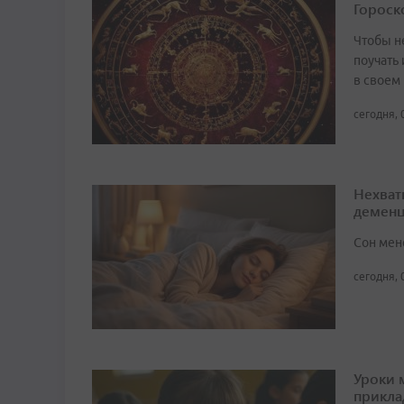
Гороско
Чтобы не
поучать 
в своем
сегодня, 
Нехват
демен
Сон мен
сегодня, 
Уроки 
прикл