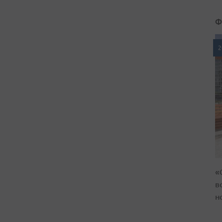
Ф
2
«
в
н