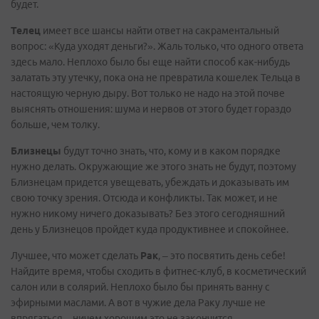
будет.
Телец
имеет все шансы найти ответ на сакраментальный
вопрос: «Куда уходят деньги?». Жаль только, что одного ответа
здесь мало. Неплохо было бы еще найти способ как-нибудь
залатать эту утечку, пока она не превратила кошелек Тельца в
настоящую черную дыру. Вот только не надо на этой почве
выяснять отношения: шума и нервов от этого будет гораздо
больше, чем толку.
Близнецы
будут точно знать, что, кому и в каком порядке
нужно делать. Окружающие же этого знать не будут, поэтому
Близнецам придется увещевать, убеждать и доказывать им
свою точку зрения. Отсюда и конфликты. Так может, и не
нужно никому ничего доказывать? Без этого сегодняшний
день у Близнецов пройдет куда продуктивнее и спокойнее.
Лучшее, что может сделать
Рак
, – это посвятить день себе!
Найдите время, чтобы сходить в фитнес-клуб, в косметический
салон или в солярий. Неплохо было бы принять ванну с
эфирными маслами. А вот в чужие дела Раку лучше не
впрягаться – ничем хорошим это не закончится.