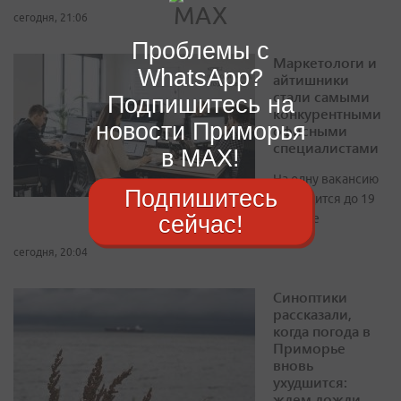
сегодня, 21:06
Проблемы с
Маркетологи и
WhatsApp?
айтишники
стали самыми
Подпишитесь на
конкурентными
новости Приморья
офисными
специалистами
в MAX!
На одну вакансию
Подпишитесь
приходится до 19
сейчас!
резюме
сегодня, 20:04
Синоптики
рассказали,
когда погода в
Приморье
вновь
ухудшится:
ждем дожди