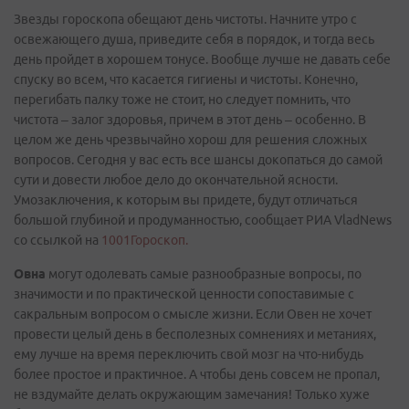
Звезды гороскопа обещают день чистоты. Начните утро с
освежающего душа, приведите себя в порядок, и тогда весь
день пройдет в хорошем тонусе. Вообще лучше не давать себе
спуску во всем, что касается гигиены и чистоты. Конечно,
перегибать палку тоже не стоит, но следует помнить, что
чистота – залог здоровья, причем в этот день – особенно. В
целом же день чрезвычайно хорош для решения сложных
вопросов. Сегодня у вас есть все шансы докопаться до самой
сути и довести любое дело до окончательной ясности.
Умозаключения, к которым вы придете, будут отличаться
большой глубиной и продуманностью, сообщает РИА VladNews
со ссылкой на
1001Гороскоп.
Овна
могут одолевать самые разнообразные вопросы, по
значимости и по практической ценности сопоставимые с
сакральным вопросом о смысле жизни. Если Овен не хочет
провести целый день в бесполезных сомнениях и метаниях,
ему лучше на время переключить свой мозг на что-нибудь
более простое и практичное. А чтобы день совсем не пропал,
не вздумайте делать окружающим замечания! Только хуже