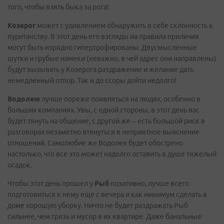
того, чтобы взять быка за рога!
Козерог
может с удивлением обнаружить в себе склонность к
пуританству. В этот день его взгляды на правила приличия
могут быть изрядно гипертрофированы. Двусмысленные
шутки и грубые намеки (неважно, в чей адрес они направлены)
будут вызывать у Козерога раздражение и желание дать
немедленный отпор. Так и до ссоры дойти недолго!
Водолею
лучше пореже появляться на людях, особенно в
больших компаниях. Увы, с одной стороны, в этот день вас
будет тянуть на общение, с другой же – есть большой риск в
разговорах незаметно втянуться в неприятное выяснение
отношений. Самолюбие же Водолея будет обострено
настолько, что все это может надолго оставить в душе тяжелый
осадок.
Чтобы этот день прошел у
Рыб
позитивно, лучше всего
подготовиться к нему еще с вечера и как минимум сделать в
доме хорошую уборку. Ничто не будет раздражать Рыб
сильнее, чем грязь и мусор в их квартире. Даже банальные