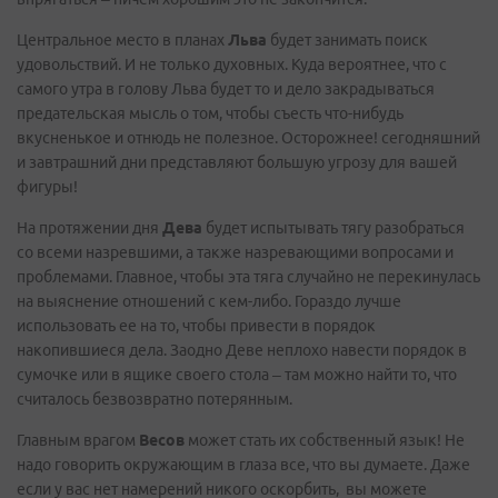
Центральное место в планах
Льва
будет занимать поиск
удовольствий. И не только духовных. Куда вероятнее, что с
самого утра в голову Льва будет то и дело закрадываться
предательская мысль о том, чтобы съесть что-нибудь
вкусненькое и отнюдь не полезное. Осторожнее! сегодняшний
и завтрашний дни представляют большую угрозу для вашей
фигуры!
На протяжении дня
Дева
будет испытывать тягу разобраться
со всеми назревшими, а также назревающими вопросами и
проблемами. Главное, чтобы эта тяга случайно не перекинулась
на выяснение отношений с кем-либо. Гораздо лучше
использовать ее на то, чтобы привести в порядок
накопившиеся дела. Заодно Деве неплохо навести порядок в
сумочке или в ящике своего стола – там можно найти то, что
считалось безвозвратно потерянным.
Главным врагом
Весов
может стать их собственный язык! Не
надо говорить окружающим в глаза все, что вы думаете. Даже
если у вас нет намерений никого оскорбить, вы можете