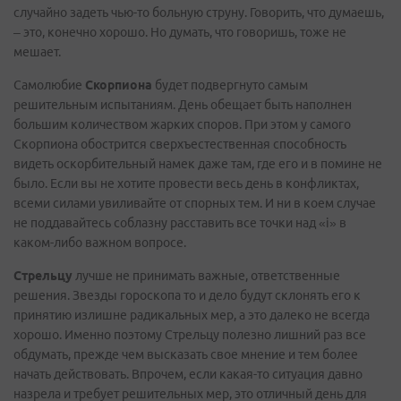
случайно задеть чью-то больную струну. Говорить, что думаешь,
– это, конечно хорошо. Но думать, что говоришь, тоже не
мешает.
Самолюбие
Скорпиона
будет подвергнуто самым
решительным испытаниям. День обещает быть наполнен
большим количеством жарких споров. При этом у самого
Скорпиона обострится сверхъестественная способность
видеть оскорбительный намек даже там, где его и в помине не
было. Если вы не хотите провести весь день в конфликтах,
всеми силами увиливайте от спорных тем. И ни в коем случае
не поддавайтесь соблазну расставить все точки над «i» в
каком-либо важном вопросе.
Стрельцу
лучше не принимать важные, ответственные
решения. Звезды гороскопа то и дело будут склонять его к
принятию излишне радикальных мер, а это далеко не всегда
хорошо. Именно поэтому Стрельцу полезно лишний раз все
обдумать, прежде чем высказать свое мнение и тем более
начать действовать. Впрочем, если какая-то ситуация давно
назрела и требует решительных мер, это отличный день для