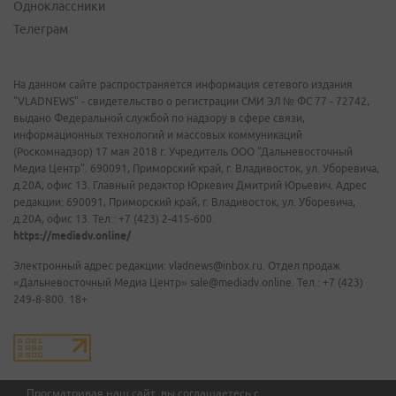
Одноклассники
Телеграм
На данном сайте распространяется информация сетевого издания
"VLADNEWS" - свидетельство о регистрации СМИ ЭЛ № ФС 77 - 72742,
выдано Федеральной службой по надзору в сфере связи,
информационных технологий и массовых коммуникаций
(Роскомнадзор) 17 мая 2018 г. Учредитель ООО "Дальневосточный
Медиа Центр". 690091, Приморский край, г. Владивосток, ул. Уборевича,
д.20А, офис 13. Главный редактор Юркевич Дмитрий Юрьевич. Адрес
редакции: 690091, Приморский край, г. Владивосток, ул. Уборевича,
д.20А, офис 13. Тел.: +7 (423) 2-415-600.
https://mediadv.online/
Электронный адрес редакции: vladnews@inbox.ru. Отдел продаж
«Дальневосточный Медиа Центр» sale@mediadv.online. Тел.: +7 (423)
249-8-800. 18+
Просматривая наш сайт, вы соглашаетесь с