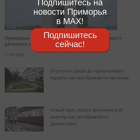
Подпишитесь на
новости Приморья
в MAX!
Подпишитесь
Приморье закрепилось в десятке лучших инвест-
сейчас!
регионов страны
17.07.2026
От уютного двора до горнолыжного
курорта: как преображается Арсеньев
Новый парк, сквер с фонтаном и 50
квартир: как преображается
Дальнегорск