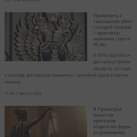
Приморец с
сыновьями убил
соседей топорм
– приговор
назначен спустя
10 лет
В 2016 году отец и
два сына устроили
засаду из‑за спора
о проезде, жестоко расправились с семейной парой и сожгли
машину
11:49, 5 августа 2026
В Приморье
вынесли
приговор
водителю фуры,
устроившему