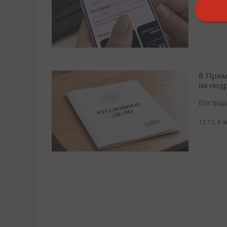
домовых
9:16, 8 а
В Прим
на под
Пострад
12:13, 8 