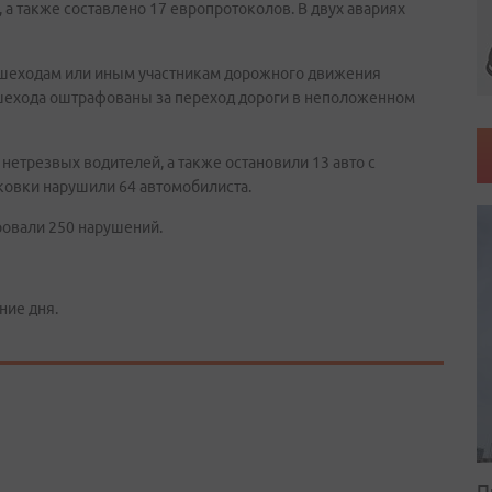
а также составлено 17 европротоколов. В двух авариях
ешеходам или иным
участникам дорожного движения
ешехода оштрафованы за переход дороги в неположенном
етрезвых водителей, а также остановили 13 авто с
ковки нарушили 64 автомобилиста.
ровали 250 нарушений.
ние дня.
П