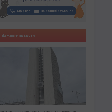
Важные новости
риморье закрепилось в десятке лучших