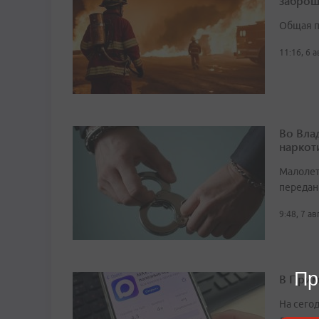
заброш
Общая п
11:16, 6 
Во Вла
наркот
Малолет
передан
9:48, 7 а
Пр
В Прим
На сего