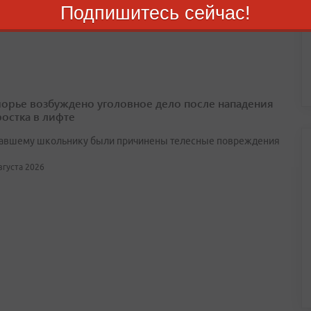
 чатов, которые объединили почти 160 тысяч жильцов
Подпишитесь сейчас!
вгуста 2026
орье возбуждено уголовное дело после нападения
ростка в лифте
авшему школьнику были причинены телесные повреждения
августа 2026