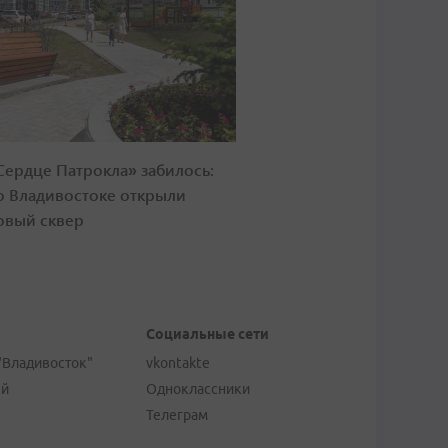
Сердце Патрокла» забилось:
о Владивостоке открыли
овый сквер
Социальные сети
"Владивосток"
vkontakte
ей
Одноклассники
Телеграм