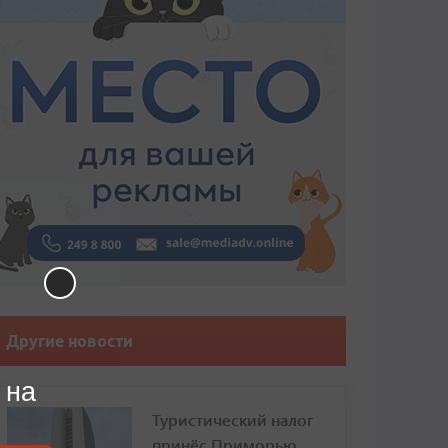
Другие новости
 на
Туристический налог
принёс Приморью