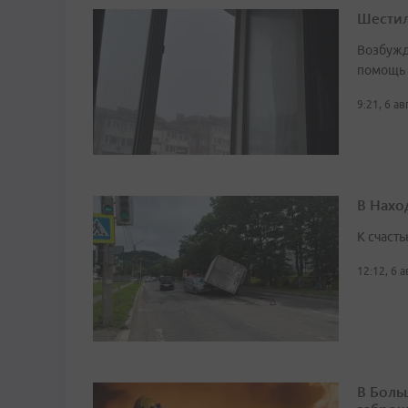
Шестил
Возбужд
помощь
9:21, 6 а
В Нахо
К счасть
12:12, 6 
В Боль