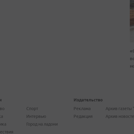
«
в
н
и
Издательство
во
Спорт
Реклама
Архив газеты 
ка
Интервью
Редакция
Архив новост
ика
Город на ладони
ествия