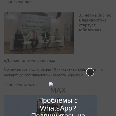
15:58, 25 мая 2026
35 лет на бис: во
Владивостоке
стартует
юбилейная
«Дальневосточная весна»
Организаторы подготовили 10 уникальных концертов — от
Моцарта до легендарного «Квартета Бородина»
15:10, 27 марта 2026
Проблемы с
WhatsApp?
Подпишитесь на