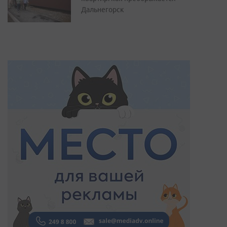
Дальнегорск