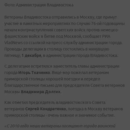
Фото: Администрация Владивостока
Ветераны Владивостока отправились в Москву, где примут
участие в памятных мероприятиях по случаю 76-ой годовщины
начала контрнаступления советских войск против немецко-
фашистских войск в битве под Москвой, сообщает РИА
VladNews со ссылкой на пресс-службу администрации города.
Проводы делегации в столицу состоялись в минувшую
пятницу,
1 декабря
, в администрации города Владивостока.
С делегатами встретился заместитель главы администрации
города
Игорь Ткаченко
. Вице-мэр пожелал ветеранам
приморской столицы хорошей поездки и передел
благодарственное письмо для председателя Совета ветеранов
Москвы
Владимира Долгих
.
Как отметил председатель владивостокского Совета
ветеранов
Сергей Кондратенко
, поездка в Москву ветеранов
приморской столицы - очень важное и значимое событие.
«С 2010 года наши ветераны посещают города воинской