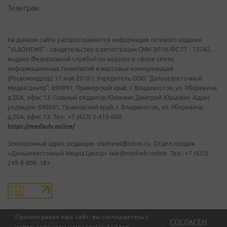
Телеграм
На данном сайте распространяется информация сетевого издания
"VLADNEWS" - свидетельство о регистрации СМИ ЭЛ № ФС 77 - 72742,
выдано Федеральной службой по надзору в сфере связи,
информационных технологий и массовых коммуникаций
(Роскомнадзор) 17 мая 2018 г. Учредитель ООО "Дальневосточный
Медиа Центр". 690091, Приморский край, г. Владивосток, ул. Уборевича,
д.20А, офис 13. Главный редактор Юркевич Дмитрий Юрьевич. Адрес
редакции: 690091, Приморский край, г. Владивосток, ул. Уборевича,
д.20А, офис 13. Тел.: +7 (423) 2-415-600.
https://mediadv.online/
Электронный адрес редакции: vladnews@inbox.ru. Отдел продаж
«Дальневосточный Медиа Центр» sale@mediadv.online. Тел.: +7 (423)
249-8-800. 18+
Просматривая наш сайт, вы соглашаетесь с
СОГЛАСЕН
использованием нами
cookie-файлов
.