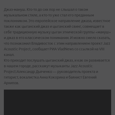
Джаз-мануш. Кто-то до сих пор не слышал о таком
музыкальном стиле, а кто-то уже стал его преданным
поклонником. Это европейское направление джаза, известное
также как цыганский джаз и цыганский свинг, совмещает в
себе традиционную музыку цыган этнической группы «мануш»
и джаз в его классическом понимании. И можно смело сказать,
что познакомил Владивосток с этим направлением проект Jazz
Acoustic Project, сообщает РИА VladNews со ссылкой на VIII
канал.
Кто приходит послушать цыганский джаз, и как он развивается
в нашем городе, расскажут музыканты Jazz Acoustic
Project:Александр Дьяченко — руководитель проекта и
гитарист, вокалистка Анна Кокорина и баянист Евгений
Архипов.