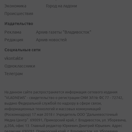
Экономика
Город на ладони
Происшествия
Издательство
Реклама
Архив газеты "Владивосток"
Редакция
Архив новостей
Социальные сети
vkontakte
Одноклассники
Телеграм
На данном сайте распространяется информация сетевого издания
"VLADNEWS" - свидетельство о регистрации СМИ ЭЛ № ФС 77 - 72742,
выдано Федеральной службой по надзору в сфере связи,
информационных технологий и массовых коммуникаций
(Роскомнадзор) 17 мая 2018 г. Учредитель ООО "Дальневосточный
Медиа Центр". 690091, Приморский край, г. Владивосток, ул. Уборевича,
д.20А, офис 13. Главный редактор Юркевич Дмитрий Юрьевич. Адрес
редакции: 690091, Приморский край, г. Владивосток, ул. Уборевича,