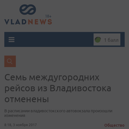
1 балл
Семь меж­ду­город­них
рейсов из Вла­дивос­то­ка
отменены
В расписании владивостокского автовокзала произошли
изменения
8:18, 3 ноября 2017
Общество