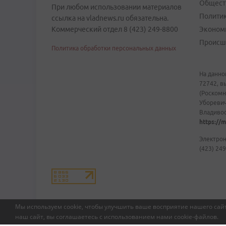
Общест
При любом использовании материалов
Полити
ссылка на vladnews.ru обязательна.
Коммерческий отдел 8 (423) 249-8800
Эконом
Происш
Политика обработки персональных данных
На данно
72742, в
(Роскомн
Уборевич
Владивост
https://m
Электрон
(423) 249
Мы используем cookie, чтобы улучшить ваше восприятие нашего сайт
наш сайт, вы соглашаетесь с использованием нами
cookie-файлов
.