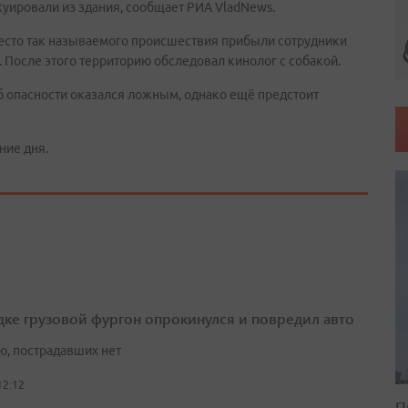
уировали из здания, сообщает РИА VladNews.
место так называемого происшествия прибыли сотрудники
 После этого территорию обследовал кинолог с собакой.
б опасности оказался ложным, однако ещё предстоит
ние дня.
дке грузовой фургон опрокинулся и повредил авто
ю, пострадавших нет
12:12
П