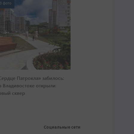
0 фото
Сердце Патрокла» забилось:
о Владивостоке открыли
овый сквер
Социальные сети