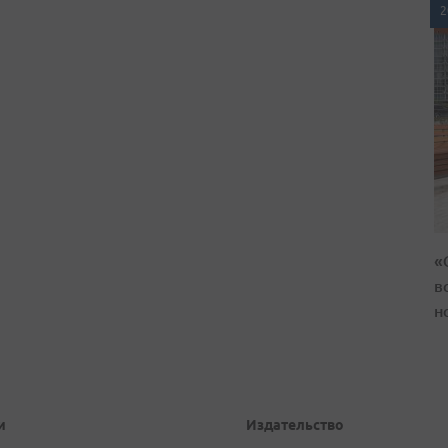
2
«
в
н
и
Издательство