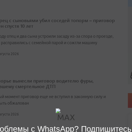
ец с сыновьями убил соседей топорм – приговор
н спустя 10 лет
оду отец и два сына устроили засаду из‑за спора о проезде,
 расправились с семейной парой и сожгли машину
августа 2026
орье вынесли приговор водителю фуры,
вшему смертельное ДТП
ый момент приговор еще не вступил в законную силу и
ыть обжалован
августа 2026
облемы с WhatsApp? Подпишитесь