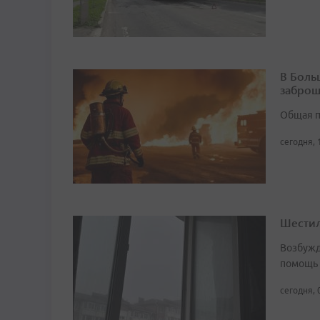
В Боль
заброш
Общая п
сегодня, 
Шестил
Возбужд
помощь
сегодня, 