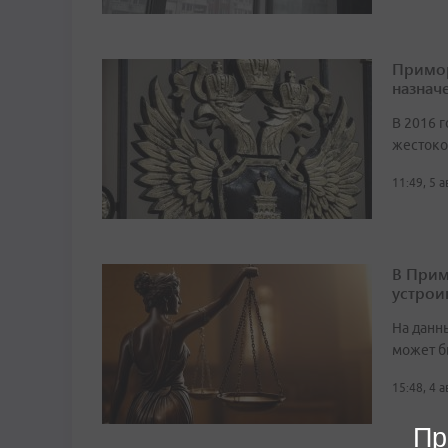
Примор
назначе
В 2016 г
жестоко
11:49, 5 
В Прим
устрои
На данн
может б
15:48, 4 
Пр