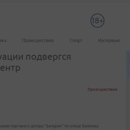
ика
Происшествия
Спорт
Интервью
куации подвергся
центр
Происшествия
нии торгового центра "Бачурин" по улице Баляева.