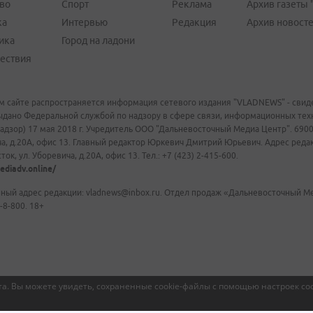
во
Спорт
Реклама
Архив газеты 
ка
Интервью
Редакция
Архив новост
ика
Город на ладони
ествия
м сайте распространяется информация сетевого издания "VLADNEWS" - свиде
ыдано Федеральной службой по надзору в сфере связи, информационных те
адзор) 17 мая 2018 г. Учредитель ООО "Дальневосточный Медиа Центр". 69009
а, д.20А, офис 13. Главный редактор Юркевич Дмитрий Юрьевич. Адрес редакц
ок, ул. Уборевича, д.20А, офис 13. Тел.: +7 (423) 2-415-600.
ediadv.online/
ный адрес редакции: vladnews@inbox.ru. Отдел продаж «Дальневосточный Мед
-8-800. 18+
а. Вы можете увидеть, сохраненные cookie-файлы с помощью настроек coo