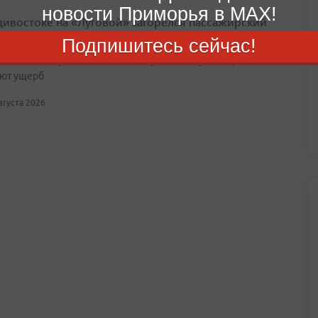
новости Приморья в MAX!
дивостоке на «Луговой» загорелся пассажирский
с
Подпишитесь сейчас!
специалисты устанавливают точную причину возгорания и
ют ущерб
августа 2026