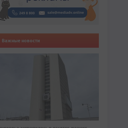
Важные новости
риморье закрепилось в десятке лучших