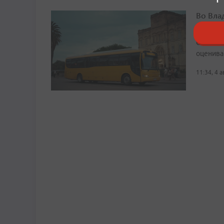
Во Вла
автобу
Сейчас 
оценива
11:34, 4 