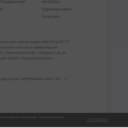
"Владивосток"
vkontakte
ей
Одноклассники
Телеграм
тельство о регистрации СМИ ЭЛ № ФС 77 -
хнологий и массовых коммуникаций
1, Приморский край, г. Владивосток, ул.
ии: 690091, Приморский край, г.
иа Центр» sale@mediadv.online. Тел.: +7
kie в вашем браузере.
Просматривая
СОГЛАСЕН