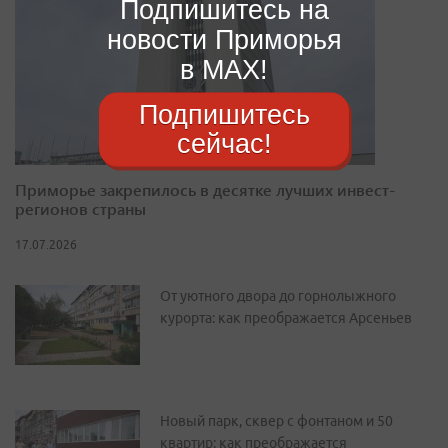
Подпишитесь на
новости Приморья
в MAX!
Подпишитесь
сейчас!
Приморье закрепилось в десятке лучших инвест-
регионов страны
17.07.2026
От уютного двора до горнолыжного
курорта: как преображается Арсеньев
Новый парк, сквер с фонтаном и 50
квартир: как преображается