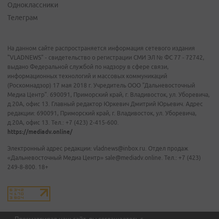
Одноклассники
Телеграм
На данном сайте распространяется информация сетевого издания
"VLADNEWS" - свидетельство о регистрации СМИ ЭЛ № ФС 77 - 72742,
выдано Федеральной службой по надзору в сфере связи,
информационных технологий и массовых коммуникаций
(Роскомнадзор) 17 мая 2018 г. Учредитель ООО "Дальневосточный
Медиа Центр". 690091, Приморский край, г. Владивосток, ул. Уборевича,
д.20А, офис 13. Главный редактор Юркевич Дмитрий Юрьевич. Адрес
редакции: 690091, Приморский край, г. Владивосток, ул. Уборевича,
д.20А, офис 13. Тел.: +7 (423) 2-415-600.
https://mediadv.online/
Электронный адрес редакции: vladnews@inbox.ru. Отдел продаж
«Дальневосточный Медиа Центр» sale@mediadv.online. Тел.: +7 (423)
249-8-800. 18+
Просматривая наш сайт, вы соглашаетесь с