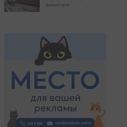
Дальнегорск