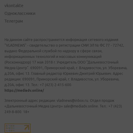
vkontakte
Одноклассники
Телеграм
На данном сайте распространяется информация сетевого издания
"VLADNEWS" - свидетельство о регистрации СМИ ЭЛ № ФС 77 - 72742,
выдано Федеральной службой по надзору в сфере связи,
информационных технологий и массовых коммуникаций
(Роскомнадзор) 17 мая 2018 г. Учредитель ООО "Дальневосточный
Медиа Центр". 690091, Приморский край, г. Владивосток, ул. Уборевича,
д.20А, офис 13. Главный редактор Юркевич Дмитрий Юрьевич. Адрес
редакции: 690091, Приморский край, г. Владивосток, ул. Уборевича,
д.20А, офис 13. Тел.: +7 (423) 2-415-600.
https://mediadv.online/
Электронный адрес редакции: vladnews@inbox.ru. Отдел продаж
«Дальневосточный Медиа Центр» sale@mediadv.online. Тел.: +7 (423)
249-8-800. 18+