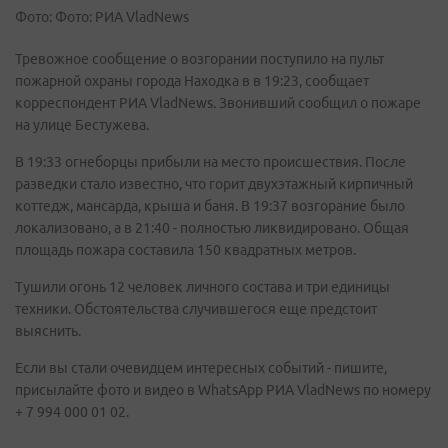
Фото: Фото: РИА VladNews
Тревожное сообщение о возгорании поступило на пульт
пожарной охраны города Находка в в 19:23, сообщает
корреспондент РИА VladNews. Звонивший сообщил о пожаре
на улице Бестужева.
В 19:33 огнеборцы прибыли на место происшествия. После
разведки стало известно, что горит двухэтажный кирпичный
коттедж, мансарда, крыша и баня. В 19:37 возгорание было
локализовано, а в 21:40 - полностью ликвидировано. Общая
площадь пожара составила 150 квадратных метров.
Тушили огонь 12 человек личного состава и три единицы
техники. Обстоятельства случившегося еще предстоит
выяснить.
Если вы стали очевидцем интересных событий - пишите,
присылайте фото и видео в WhatsApp РИА VladNews по номеру
+ 7 994 000 01 02.