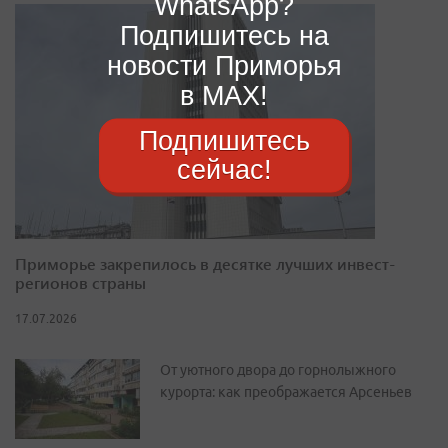
WhatsApp?
Подпишитесь на
новости Приморья
в MAX!
Подпишитесь
сейчас!
Приморье закрепилось в десятке лучших инвест-
регионов страны
17.07.2026
От уютного двора до горнолыжного
курорта: как преображается Арсеньев