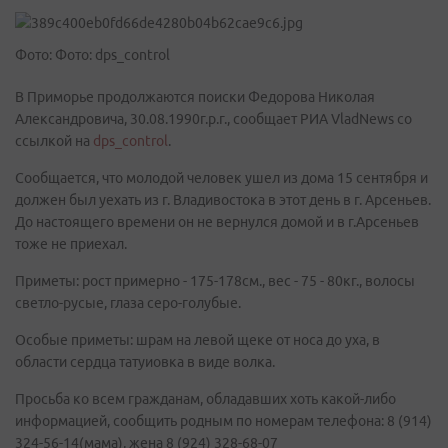
Фото: Фото: dps_control
В Приморье продолжаются поиски Федорова Николая
Александровича, 30.08.1990г.р.г., сообщает РИА VladNews со
ссылкой на
dps_control
.
Сообщается, что молодой человек ушел из дома 15 сентября и
должен был уехать из г. Владивостока в этот день в г. Арсеньев.
До настоящего времени он не вернулся домой и в г.Арсеньев
тоже не приехал.
Приметы: рост примерно - 175-178см., вес - 75 - 80кг., волосы
светло-русые, глаза серо-голубые.
Особые приметы: шрам на левой щеке от носа до уха, в
области сердца татуиовка в виде волка.
Просьба ко всем гражданам, обладавших хоть какой-либо
информацией, сообщить родным по номерам телефона: 8 (914)
324-56-14(мама), жена 8 (924) 328-68-07