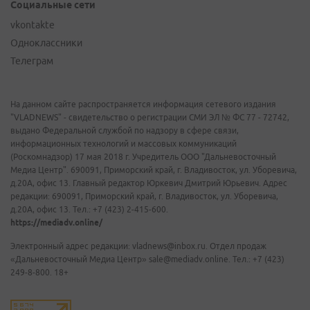
Социальные сети
vkontakte
Одноклассники
Телеграм
На данном сайте распространяется информация сетевого издания
"VLADNEWS" - свидетельство о регистрации СМИ ЭЛ № ФС 77 - 72742,
выдано Федеральной службой по надзору в сфере связи,
информационных технологий и массовых коммуникаций
(Роскомнадзор) 17 мая 2018 г. Учредитель ООО "Дальневосточный
Медиа Центр". 690091, Приморский край, г. Владивосток, ул. Уборевича,
д.20А, офис 13. Главный редактор Юркевич Дмитрий Юрьевич. Адрес
редакции: 690091, Приморский край, г. Владивосток, ул. Уборевича,
д.20А, офис 13. Тел.: +7 (423) 2-415-600.
https://mediadv.online/
Электронный адрес редакции: vladnews@inbox.ru. Отдел продаж
«Дальневосточный Медиа Центр» sale@mediadv.online. Тел.: +7 (423)
249-8-800. 18+