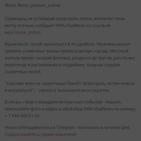
Фото: Фото: primore_online
Приморец, не успевший позагорать летом, воплотил свою
мечту осенью, сообщает РИА VladNews со ссылкой
на
primore_online
.
Курьезный случай произошел в Уссурийске. Мужчина решил
принять солнечные ванны прямо в центре города. Местный
житель прилег на край фонтана, разделся до трусов, расстелил
полотенце и расположился поудобнее, получая порцию
солнечных лучей.
"Красиво жить не запретишь! Прилёг позагорать, потом можно
и искупаться!", - смеются пользователи в соцсетях.
Если вы стали очевидцем интересных событий - пишите,
присылайте фото и видео в WhatsApp РИА VladNews по номеру
+ 7 994 000 01 02.
Новости Владивостока в Telegram - постоянно в течение дня.
Подписывайтесь одним нажатием!