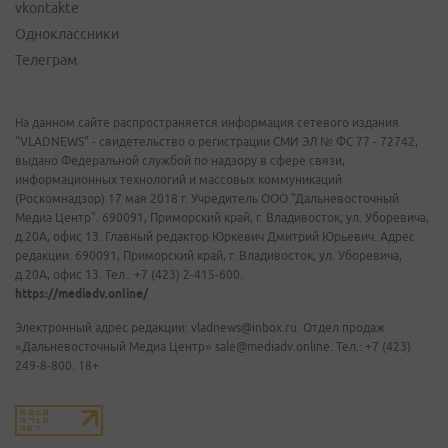
vkontakte
Одноклассники
Телеграм
На данном сайте распространяется информация сетевого издания
"VLADNEWS" - свидетельство о регистрации СМИ ЭЛ № ФС 77 - 72742,
выдано Федеральной службой по надзору в сфере связи,
информационных технологий и массовых коммуникаций
(Роскомнадзор) 17 мая 2018 г. Учредитель ООО "Дальневосточный
Медиа Центр". 690091, Приморский край, г. Владивосток, ул. Уборевича,
д.20А, офис 13. Главный редактор Юркевич Дмитрий Юрьевич. Адрес
редакции: 690091, Приморский край, г. Владивосток, ул. Уборевича,
д.20А, офис 13. Тел.: +7 (423) 2-415-600.
https://mediadv.online/
Электронный адрес редакции: vladnews@inbox.ru. Отдел продаж
«Дальневосточный Медиа Центр» sale@mediadv.online. Тел.: +7 (423)
249-8-800. 18+