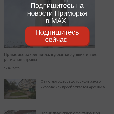
Подпишитесь на
новости Приморья
в MAX!
Подпишитесь
сейчас!
Приморье закрепилось в десятке лучших инвест-
регионов страны
17.07.2026
От уютного двора до горнолыжного
курорта: как преображается Арсеньев
Новый парк, сквер с фонтаном и 50