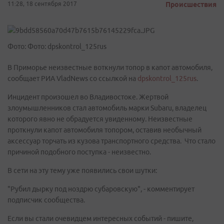
11:28, 18 сентября 2017
Происшествия
Фото: Фото: dpskontrol_125rus
В Приморье неизвестные воткнули топор в капот автомобиля,
сообщает РИА VladNews со ссылкой на
dpskontrol_125rus
.
Инцидент произошел во Владивостоке. Жертвой
злоумышленников стал автомобиль марки Subaru, владелец
которого явно не обрадуется увиденному. Неизвестные
проткнули капот автомобиля топором, оставив необычный
аксессуар торчать из кузова транспортного средства. Что стало
причиной подобного поступка - неизвестно.
В сети на эту тему уже появились свои шутки:
"Рубил дырку под ноздрю субаровскую", - комментирует
подписчик сообщества.
Если вы стали очевидцем интересных событий - пишите,