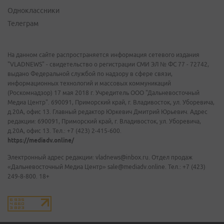
Одноклассники
Телеграм
На данном сайте распространяется информация сетевого издания
"VLADNEWS" - свидетельство о регистрации СМИ ЭЛ № ФС 77 - 72742,
выдано Федеральной службой по надзору в сфере связи,
информационных технологий и массовых коммуникаций
(Роскомнадзор) 17 мая 2018 г. Учредитель ООО "Дальневосточный
Медиа Центр". 690091, Приморский край, г. Владивосток, ул. Уборевича,
д.20А, офис 13. Главный редактор Юркевич Дмитрий Юрьевич. Адрес
редакции: 690091, Приморский край, г. Владивосток, ул. Уборевича,
д.20А, офис 13. Тел.: +7 (423) 2-415-600.
https://mediadv.online/
Электронный адрес редакции: vladnews@inbox.ru. Отдел продаж
«Дальневосточный Медиа Центр» sale@mediadv.online. Тел.: +7 (423)
249-8-800. 18+