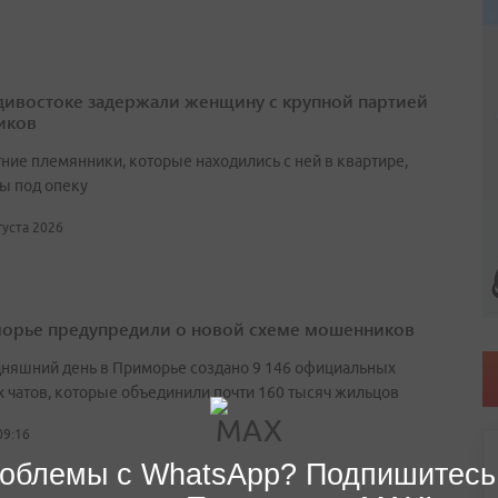
дивостоке задержали женщину с крупной партией
иков
ние племянники, которые находились с ней в квартире,
ы под опеку
вгуста 2026
орье предупредили о новой схеме мошенников
дняшний день в Приморье создано 9 146 официальных
 чатов, которые объединили почти 160 тысяч жильцов
09:16
облемы с WhatsApp? Подпишитесь