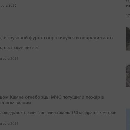
и
вгуста 2026
17
дке грузовой фургон опрокинулся и повредил авто
ю, пострадавших нет
августа 2026
шом Камне огнеборцы МЧС потушили пожар в
енном здании
лощадь возгорания составила около 160 квадратных метров
августа 2026