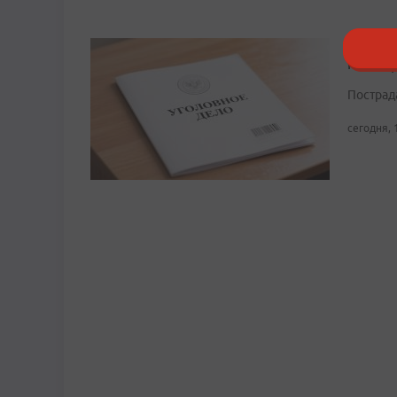
В Прим
на под
Пострад
сегодня, 