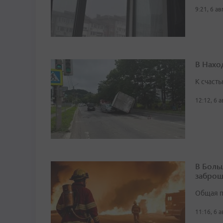
9:21, 6 а
В Нахо
К счасть
12:12, 6 
В Боль
заброш
Общая п
11:16, 6 