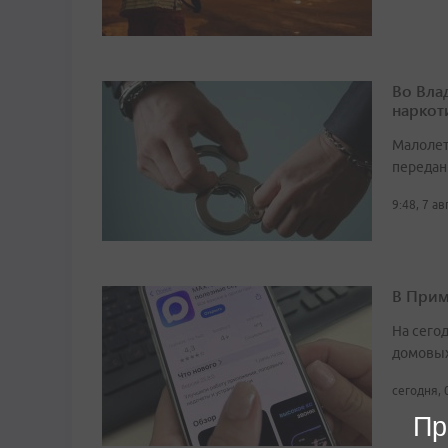
Во Вла
наркот
Малолет
передан
9:48, 7 а
В Прим
На сего
домовых
сегодня, 
Пр