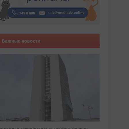
Важные новости
риморье закрепилось в десятке лучших