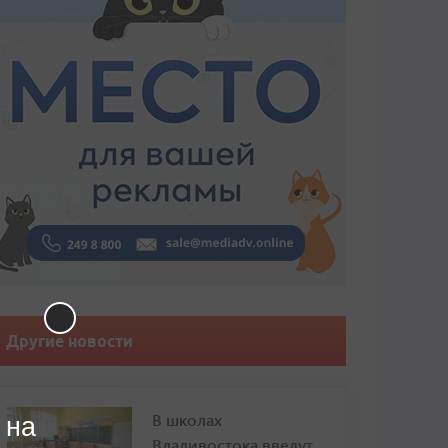
Другие новости
В школах
 на
Владивостока введут