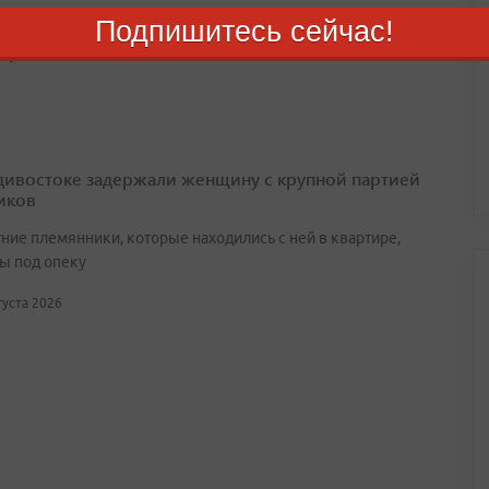
лощадь возгорания составила около 160 квадратных метров
Подпишитесь сейчас!
августа 2026
дивостоке задержали женщину с крупной партией
иков
ние племянники, которые находились с ней в квартире,
ы под опеку
вгуста 2026