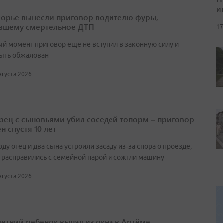
и
орье вынесли приговор водителю фуры,
вшему смертельное ДТП
17
ый момент приговор еще не вступил в законную силу и
ыть обжалован
августа 2026
ец с сыновьями убил соседей топорм – приговор
н спустя 10 лет
оду отец и два сына устроили засаду из‑за спора о проезде,
 расправились с семейной парой и сожгли машину
августа 2026
етний ребенок выпал из окна в Артёме