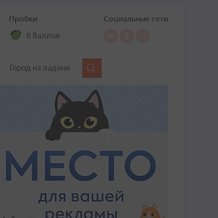
Пробки
Социальные сети
0 баллов
Город на ладони