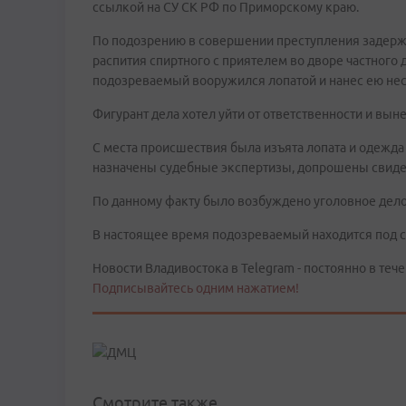
ссылкой на СУ СК РФ по Приморскому краю.
По подозрению в совершении преступления задержан
распития спиртного с приятелем во дворе частного
подозреваемый вооружился лопатой и нанес ею неск
Фигурант дела хотел уйти от ответственности и вынес
С места происшествия была изъята лопата и одежда
назначены судебные экспертизы, допрошены свидет
По данному факту было возбуждено уголовное дело 
В настоящее время подозреваемый находится под с
Новости Владивостока в Telegram - постоянно в тече
Подписывайтесь одним нажатием!
Смотрите также