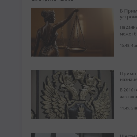
В Прим
устрои
На данн
может б
15:48, 4 
Примор
назначе
В 2016 г
жестоко
11:49, 5 
Шестил