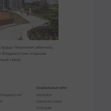
Сердце Патрокла» забилось:
о Владивостоке открыли
овый сквер
Социальные сети
"Владивосток"
vkontakte
ей
Одноклассники
Телеграм