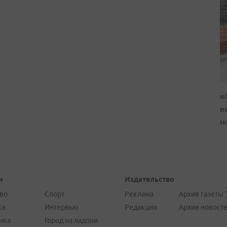
«
в
н
и
Издательство
во
Спорт
Реклама
Архив газеты 
ка
Интервью
Редакция
Архив новост
ика
Город на ладони