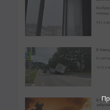
Возбужд
помощь
9:21, 6 а
В Нахо
К счасть
12:12, 6 
Пр
В Боль
заброш