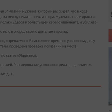
 31-летний мужчина, который рассказал, что в ходе
 дома между ними возникла ссора. Мужчины стали драться,
олько ударов в область шеи своего оппонента, и убил его.
 тело в огород своего дома, где закопал.
 подозреваемого. В настоящее время по уголовному делу
ели, проведена проверка показаний на месте.
по статье «Убийство».
тражей. Расследование уголовного дела продолжается.
ние дня.
П