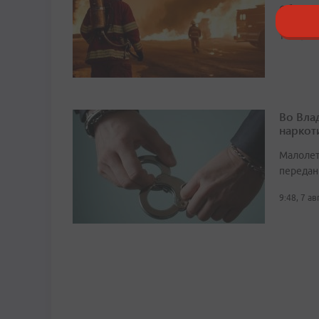
Общая п
11:16, 6 
Во Вла
наркот
Малолет
передан
9:48, 7 а