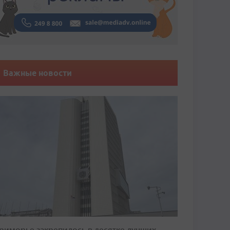
Важные новости
риморье закрепилось в десятке лучших