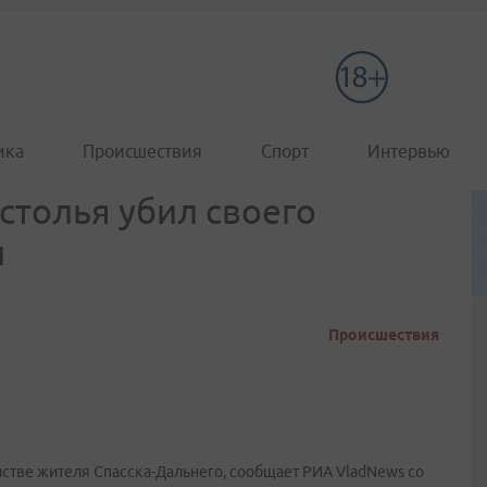
ика
Происшествия
Спорт
Интервью
столья убил своего
й
Происшествия
ийстве жителя Спасска-Дальнего, сообщает РИА VladNews со