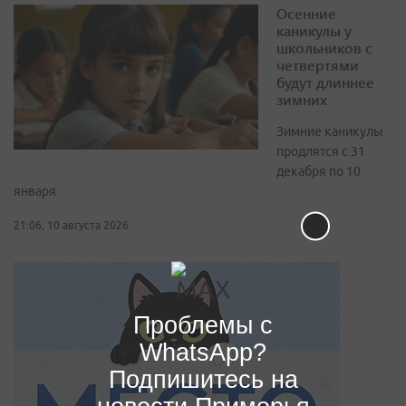
Осенние
каникулы у
школьников с
четвертями
будут длиннее
зимних
Зимние каникулы
продлятся с 31
декабря по 10
января
21:06, 10 августа 2026
Проблемы с
WhatsApp?
Подпишитесь на