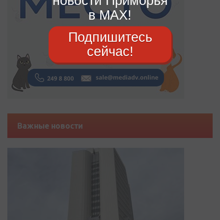
новости Приморья
в MAX!
Подпишитесь
сейчас!
Важные новости