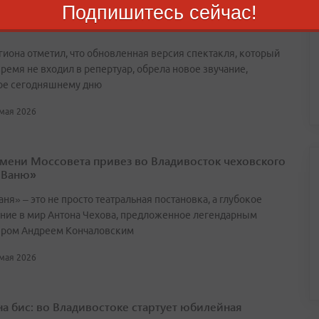
Подпишитесь сейчас!
арный балет Прокофьева вернулся на приморскую
егиона отметил, что обновленная версия спектакля, который
ремя не входил в репертуар, обрела новое звучание,
ое сегодняшнему дню
 мая 2026
имени Моссовета привез во Владивосток чеховского
 Ваню»
ня» – это не просто театральная постановка, а глубокое
ние в мир Антона Чехова, предложенное легендарным
ром Андреем Кончаловским
 мая 2026
 на бис: во Владивостоке стартует юбилейная