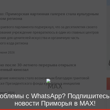
о: Приморская картинная галерея стала культурным
ом региона
краевого парламента подчеркнул, что за десятилетия своего
ования учреждение превратилось в один из главных центров
ния для ценителей искусства и органичную часть
ного кода региона
 июня 2026
но после 30-летнего перерыва открылся
енный кинозал
ение кинозала стало возможным благодаря грантовой
ке Президентского фонда культурных инициатив
 июня 2026
облемы с WhatsApp? Подпишитесь
новости Приморья в MAX!