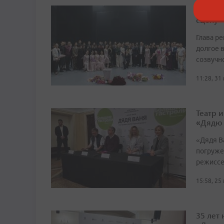
Легенд
сцену
Глава р
долгое в
созвучн
11:28, 31
Театр 
«Дядю
«Дядя Ва
погруже
режиссе
15:58, 25
35 лет