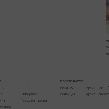
«
в
н
и
Издательство
во
Спорт
Реклама
Архив газеты 
ка
Интервью
Редакция
Архив новост
ика
Город на ладони
ествия