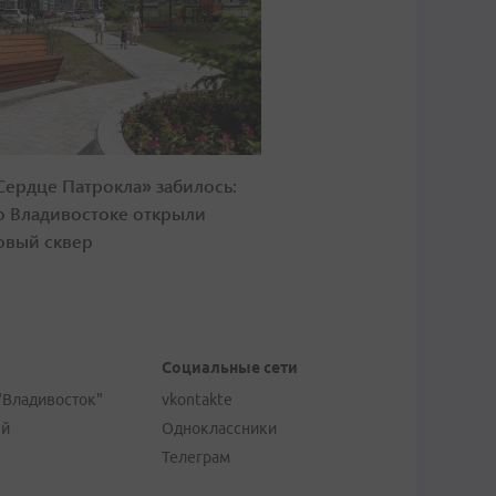
Сердце Патрокла» забилось:
о Владивостоке открыли
овый сквер
Социальные сети
"Владивосток"
vkontakte
ей
Одноклассники
Телеграм