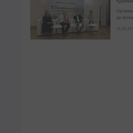
«Дальн
Организ
до леге
15:10, 27