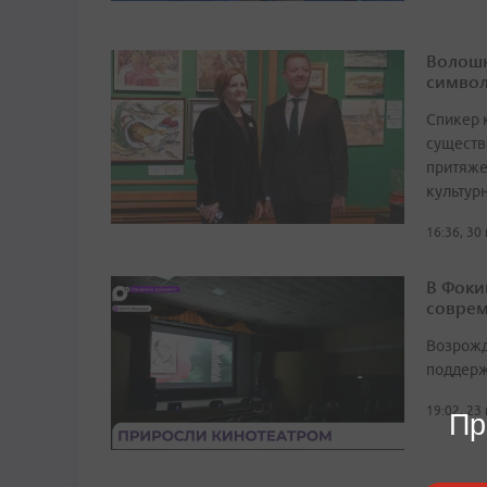
Волошк
символ
Спикер 
существ
притяже
культур
16:36, 30
В Фоки
соврем
Возрожд
поддерж
19:02, 23
Пр