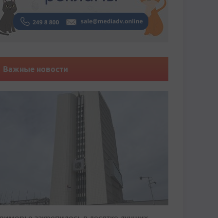
Важные новости
риморье закрепилось в десятке лучших