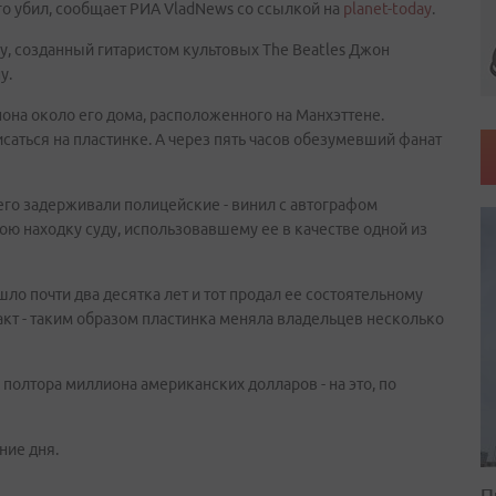
го убил, сообщает РИА VladNews со ссылкой на
planet-today
.
sy, созданный гитаристом культовых The Beatles Джон
у.
она около его дома, расположенного на Манхэттене.
аться на пластинке. А через пять часов обезумевший фанат
 его задерживали полицейские - винил с автографом
ю находку суду, использовавшему ее в качестве одной из
ло почти два десятка лет и тот продал ее состоятельному
кт - таким образом пластинка меняла владельцев несколько
 полтора миллиона американских долларов - на это, по
ние дня.
П