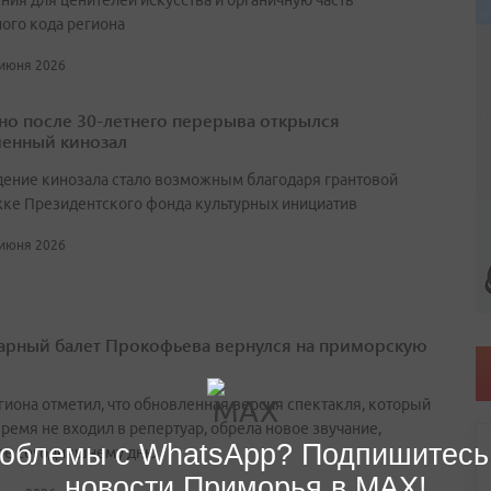
ния для ценителей искусства и органичную часть
ного кода региона
 июня 2026
но после 30-летнего перерыва открылся
енный кинозал
ение кинозала стало возможным благодаря грантовой
ке Президентского фонда культурных инициатив
 июня 2026
арный балет Прокофьева вернулся на приморскую
егиона отметил, что обновленная версия спектакля, который
ремя не входил в репертуар, обрела новое звучание,
облемы с WhatsApp? Подпишитесь
ое сегодняшнему дню
новости Приморья в MAX!