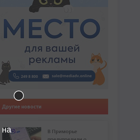
Другие новости
 на
В Приморье
предупредили о