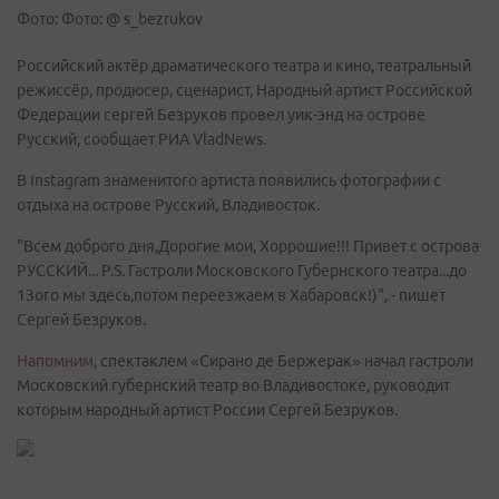
Фото: Фото: @ s_bezrukov
Российский актёр драматического театра и кино, театральный
режиссёр, продюсер, сценарист, Народный артист Российской
Федерации сергей Безруков провел уик-энд на острове
Русский, сообщает РИА VladNews.
В Instagram знаменитого артиста появились фотографии с
отдыха на острове Русский, Владивосток.
"Всем доброго дня,Дорогие мои, Хоррошие!!! Привет с острова
РУССКИЙ... P.S. Гастроли Московского Губернского театра...до
13ого мы здесь,потом переезжаем в Хабаровск!)", - пишет
Сергей Безруков.
Напомним,
спектаклем «Сирано де Бержерак» начал гастроли
Московский губернский театр во Владивостоке, руководит
которым народный артист России Сергей Безруков.