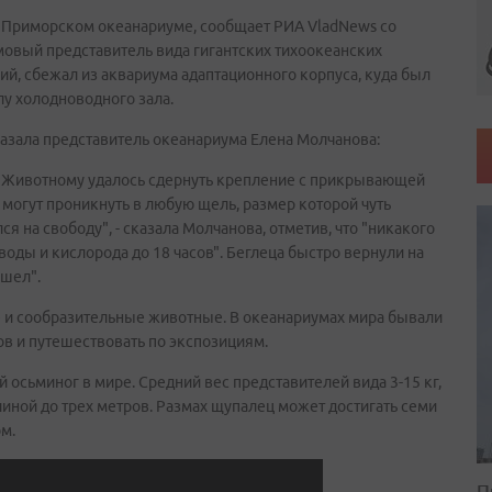
Приморском океанариуме, сообщает РИА VladNews со
ммовый представитель вида гигантских тихоокеанских
ий, сбежал из аквариума адаптационного корпуса, куда был
лу холодноводного зала.
казала представитель океанариума Елена Молчанова:
о. Животному удалось сдернуть крепление с прикрывающей
 могут проникнуть в любую щель, размер которой чуть
 на свободу", - сказала Молчанова, отметив, что "никакого
воды и кислорода до 18 часов". Беглеца быстро вернули на
ушел".
е и сообразительные животные. В океанариумах мира бывали
ов и путешествовать по экспозициям.
 осьминог в мире. Средний вес представителей вида 3-15 кг,
линой до трех метров. Размах щупалец может достигать семи
м.
П