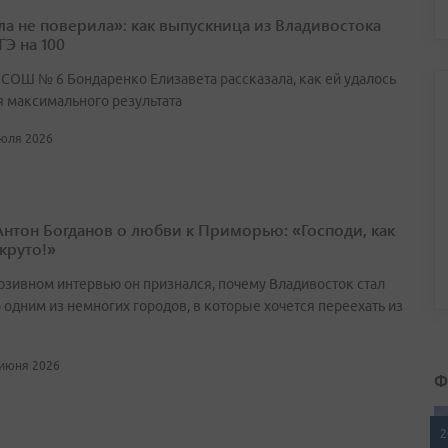
ла не поверила»: как выпускница из Владивостока
ГЭ на 100
 СОШ № 6 Бондаренко Елизавета рассказала, как ей удалось
я максимального результата
июля 2026
Антон Богданов о любви к Приморью: «Господи, как
круто!»
юзивном интервью он признался, почему Владивосток стал
 одним из немногих городов, в которые хочется переехать из
 июня 2026
Ф
2