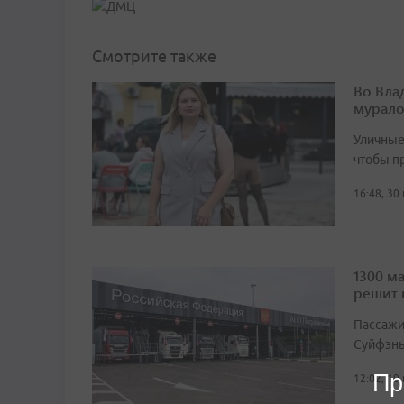
Смотрите также
Во Вла
мурал
Уличные
чтобы п
16:48, 30
1300 м
решит 
Пассажи
Суйфэнь
Пр
12:02, 10