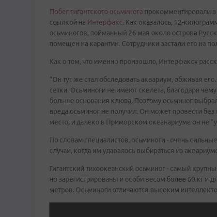
Побег гигантского осьминога
прокомментировали в 
ссылкой на
Интерфакс
. Как оказалось, 12-килогра
осьминогов, пойманный 26 мая около острова Русск
помещен на карантин. Сотрудники застали его на по
Как о том, что именно произошло, Интерфаксу расс
"Он тут же стал обследовать аквариум, обживая ег
сетки. Осьминоги не имеют скелета, благодаря чему
больше основания клюва. Поэтому осьминог выбрался
вреда осьминог не получил. Он может провести без 
место, и далеко в Приморском океанариуме он не "
По словам специалистов, осьминоги - очень сильны
случаи, когда им удавалось выбираться из аквариум
Гигантский тихоокеанский осьминог - самый крупный
но зарегистрированы и особи весом более 60 кг и д
метров. Осьминоги отличаются высоким интеллекто