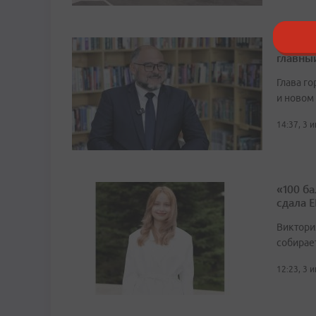
Конста
главны
Глава г
и новом
14:37, 3 
«100 б
сдала 
Виктори
собирае
12:23, 3 