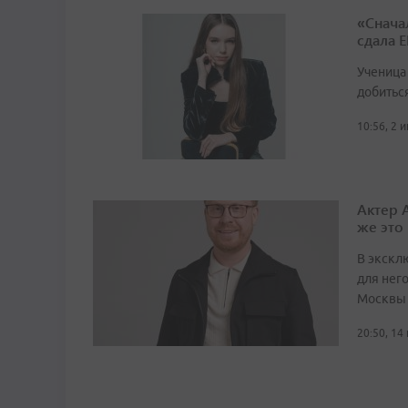
«Снача
сдала Е
Ученица
добитьс
10:56, 2 
Актер 
же это 
В экскл
для него
Москвы
20:50, 14