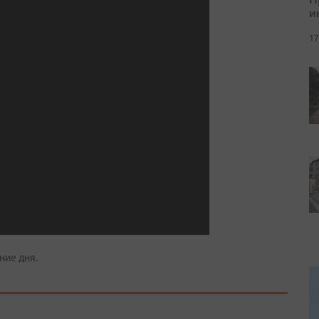
и
17
ние дня.