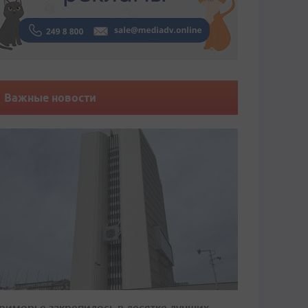
Важные новости
риморье закрепилось в десятке лучших