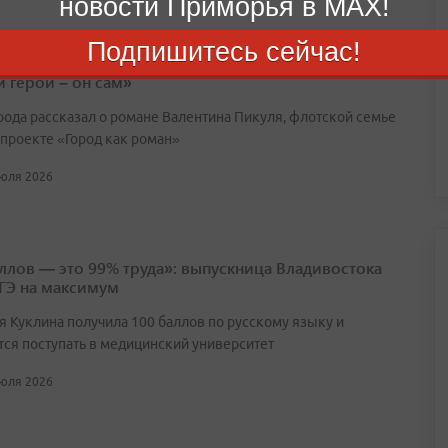
новости Приморья в MAX!
Подпишитесь сейчас!
нтин Шестаков: «Владивосток читает роман, где
й герой – он сам»
орода рассказал о романе Валентина Пикуля, флотской семье
 проекте «Город как роман»
июля 2026
аллов — это 99% труда»: выпускница Владивостока
ЕГЭ на максимум
я Куклина получила 100 баллов по русскому языку и
тся поступать в медицинский университет
июля 2026