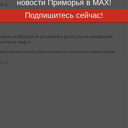
новости Приморья в MAX!
09:16
Подпишитесь сейчас!
орье возбуждено уголовное дело после нападения
ростка в лифте
авшему школьнику были причинены телесные повреждения
12:13