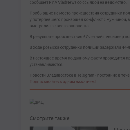
сообщает РИА VladNews со ссылкой на ведомство.
Прибывшие на место происшествия сотрудники поли
у потерпевшего произошел конфликт с мужчиной, в 
выстрелил в своего оппонента.
В результате происшествия 67-летний пенсионер по
В ходе розыска сотрудники полиции задержали 44-л
В настоящее время по данному факту проводится п
устанавливаются.
Новости Владивостока в Telegram - постоянно в тече
Подписывайтесь одним нажатием!
Смотрите также
Шестил