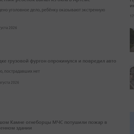
и
ено уголовное дело, ребёнку оказывают экстренную
17
вгуста 2026
дке грузовой фургон опрокинулся и повредил авто
ю, пострадавших нет
августа 2026
шом Камне огнеборцы МЧС потушили пожар в
енном здании