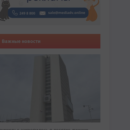
Важные новости
риморье закрепилось в десятке лучших