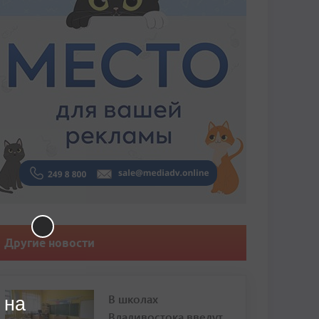
Другие новости
В школах
 на
Владивостока введут