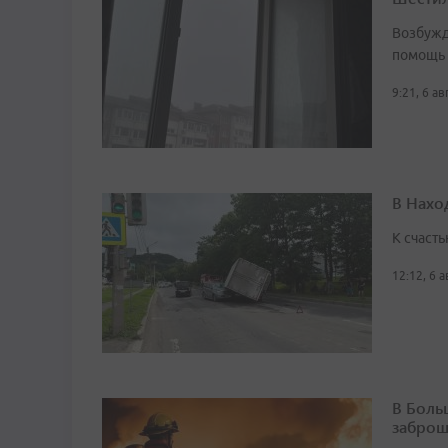
Возбужд
помощь
9:21, 6 а
В Нахо
К счасть
12:12, 6 
В Боль
заброш