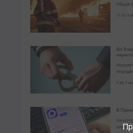
Общая п
11:16, 6 
Во Вла
наркот
Малолет
передан
9:48, 7 а
В Прим
На сего
Пр
домовых