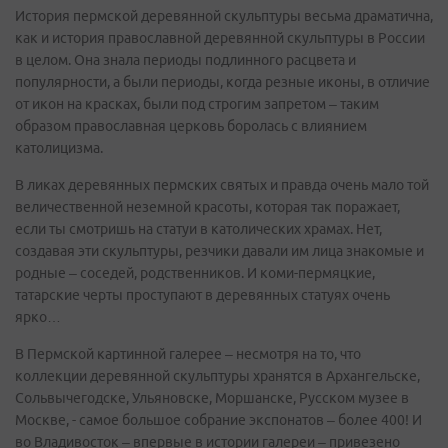
История пермской деревянной скульптуры весьма драматична,
как и история православной деревянной скульптуры в России
в целом. Она знала периоды подлинного расцвета и
популярности, а были периоды, когда резные иконы, в отличие
от икон на красках, были под строгим запретом – таким
образом православная церковь боролась с влиянием
католицизма.
В ликах деревянных пермских святых и правда очень мало той
величественной неземной красоты, которая так поражает,
если ты смотришь на статуи в католических храмах. Нет,
создавая эти скульптуры, резчики давали им лица знакомые и
родные – соседей, родственников. И коми-пермяцкие,
татарские черты проступают в деревянных статуях очень
ярко…
В Пермской картинной галерее – несмотря на то, что
коллекции деревянной скульптуры хранятся в Архангельске,
Сольвычегодске, Ульяновске, Моршанске, Русском музее в
Москве, - самое большое собрание экспонатов – более 400! И
во Владивосток – впервые в истории галереи – привезено