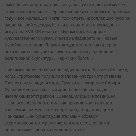
«музейные гастроли», показы лучшего из коллекций музеев
страны в наших залах. Первая выставка состоялась в прошлом
году – все желающие могли посмотреть на коллекцию русской
национальной одежды, быта и декоративно-прикладного
искусства XVII-XIX веков из Муромского историко-
художественного музея. И вот во Владивостоке – новые
музейные гастроли. Пермская художественная галерея
показывает свою уникальную коллекцию деревянной
религиозной скульптуры. Пермских богов…
Прикамье окончательно присоединилось к России в XVI веке,
когда Строгановы получили жалованную грамоту от Ивана
Грозного и снарядили отряд Ермака на покорение Сибири.
Одновременно началась и христианизация народов,
населяющих этот регион… Завершилась она поздно, но
главная особенность в том, как приняли христианство
языческие племена коми-пермяков, татар, живущие в
Прикамье. Они сумели удивительным образом
ассимилировать эту религию, связать ее с древними
верованиями, сделать домашней, что ли…