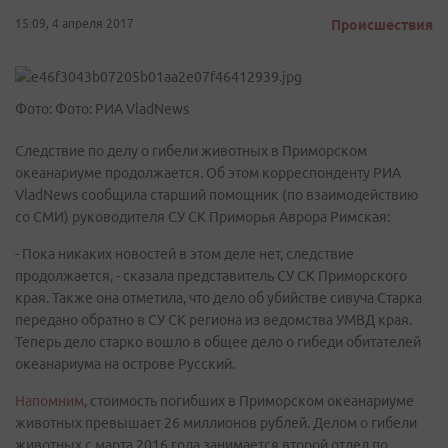
15:09, 4 апреля 2017
Происшествия
Фото: Фото: РИА VladNews
Следствие по делу о гибели животных в Приморском
океанариуме продолжается. Об этом корреспонденту РИА
VladNews сообщила старший помощник (по взаимодействию
со СМИ) руководителя СУ СК Приморья Аврора Римская:
- Пока никаких новостей в этом деле нет, следствие
продолжается, - сказала представитель СУ СК Приморского
края. Также она отметила, что дело об убийстве сивуча Старка
передано обратно в СУ СК региона из ведомства УМВД края.
Теперь дело старко вошло в общее дело о гибеди обитателей
океанариума на острове Русский.
Напомним
, стоимость погибших в Приморском океанариуме
животных превышает 26 миллионов рублей. Делом о гибели
животных с марта 2016 года занимается второй отдел по